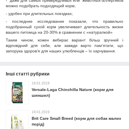
- даже для самых привередливых или животных-аллергиков
можно подобрать подходящий корм;
- удобен при длительных поездках;
- последние исследование показали, что правильно
подобранный сухой корм увеличивает длительность жизни
вашего питомца на 20-30% в сравнении с «натуралкой»
Таким чином, кожен вибирає варіант більш зручний і
відповідний для себе, але завжди варто пам'ятати, що
запорука здоров'я для наших улюбленців – їх харчування.
Інші статті рубрики
19.01.2019
Versale-Laga Chinchilla Nature (корм для
шиншил)
19.01.2019
Brit Care Small Breed (корм для собак малих
порід)