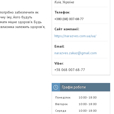
Київ, Україна
 потрібно забезпечити як
чну їжу, його будуть
+380 (68) 007-68-77
мати міцне здоров'я. Будь
д власника залежить здоров'я,
https://narazves.com.ua/ua/
narazves.zakaz@gmail.com
+38 068 007-68-77
Графік роботи
Понеділок
10:00
18:00
Вівторок
10:00
18:00
Середа
10:00
18:00