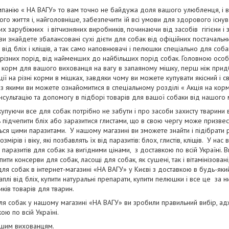
мпанію « НА ВАГУ» то вам точно не байдужа доля вашого улюбленця, і в
го життя і, найголовніше, забезпечити їй всі умови для здорового існув
х зарубіжних і вітчизняних виробників, починаючи від засобів гігієни і
ви знайдете збалансовані сухі дієти для собак від офіційних постачальн
би від бліх і кліщів, а так само наповнювачі і пелюшки спеціально для соб
різних порід, від найменших до найбільших порід собак. Головною особ
 корм для вашого вихованця на вагу в запаяному мішку, перш ніж прид
ії на різні корми в мішках, завдяки чому ви можете купувати якісний і с
 якими ви можете ознайомитися в спеціальному розділі « Акція на корм
нсультацію та допомогу в підборі товарів для вашої собаки від нашог
купуючи все для собак потрібно не забути і про засоби захисту тварини в
 підчепити бліх або заразитися глистами, що в свою чергу може призвес
ся цими паразитами. У нашому магазині ви зможете знайти і підібрати р
змірів і віку, які позбавлять їх від паразитів: блох, глистів, кліщів. У на
паразитів для собак за вигідними цінами, з доставкою по всій Україні. 
упити консерви для собак, ласощі для собак, як сушені, так і вітамінізован
для собак в інтернет-магазині «НА ВАГУ» у Києві з доставкою в будь-як
лі від бліх, купити натуральні препарати, купити пелюшки і все це за н
иків товарів для тварин.
я собак у нашому магазині «НА ВАГУ» ви зробили правильний вибір, адже
ою по всій Україні.
ашим вихованцям.