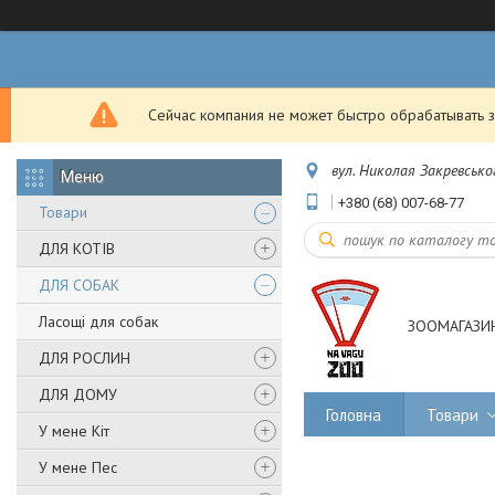
Сейчас компания не может быстро обрабатывать з
вул. Николая Закревськог
+380 (68) 007-68-77
Товари
ДЛЯ КОТІВ
ДЛЯ СОБАК
Ласощі для собак
ЗООМАГАЗИН
ДЛЯ РОСЛИН
ДЛЯ ДОМУ
Головна
Товари
У мене Кіт
У мене Пес