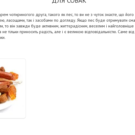
ДЛЯ СОБАК
ем чотириногого друга, такого як пес, то ви не з чуток знаєте, що його
, ласощами, так і засобами по догляду. Якщо пес буде отримувати сма
, то він завжди буде активним, життєрадісним, веселим і найголовніше 
са не тільки приносить радість, але і є великою відповідальністю. Саме ві
аки.