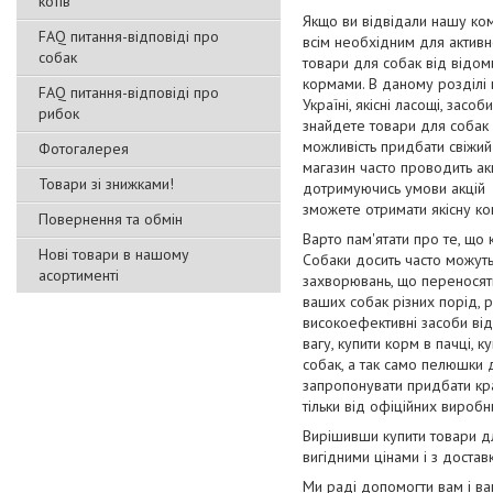
котів
Якщо ви відвідали нашу ко
FAQ питання-відповіді про
всім необхідним для активно
собак
товари для собак від відоми
кормами. В даному розділі 
FAQ питання-відповіді про
Україні, якісні ласощі, засо
рибок
знайдете товари для собак 
можливість придбати свіжий
Фотогалерея
магазин часто проводить акц
Товари зі знижками!
дотримуючись умови акцій з
зможете отримати якісну ко
Повернення та обмін
Варто пам'ятати про те, що 
Нові товари в нашому
Собаки досить часто можуть
асортименті
захворювань, що переносять
ваших собак різних порід, ро
високоефективні засоби від 
вагу, купити корм в пачці, к
собак, а так само пелюшки 
запропонувати придбати крап
тільки від офіційних виробн
Вирішивши купити товари дл
вигідними цінами і з доставк
Ми раді допомогти вам і в