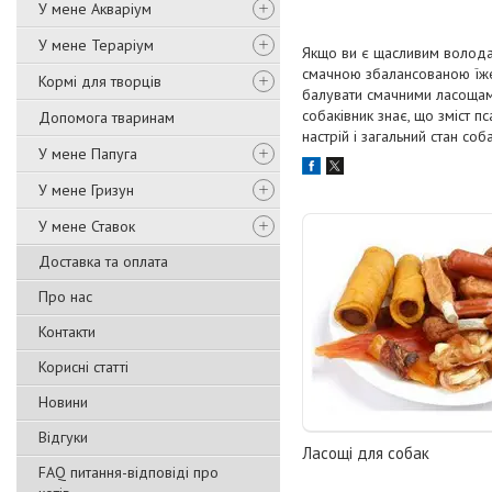
У мене Акваріум
У мене Тераріум
Якщо ви є щасливим володар
смачною збалансованою їжею
Кормі для творців
балувати смачними ласощами
собаківник знає, що зміст п
Допомога тваринам
настрій і загальний стан соб
У мене Папуга
У мене Гризун
У мене Ставок
Доставка та оплата
Про нас
Контакти
Корисні статті
Новини
Відгуки
Ласощі для собак
FAQ питання-відповіді про