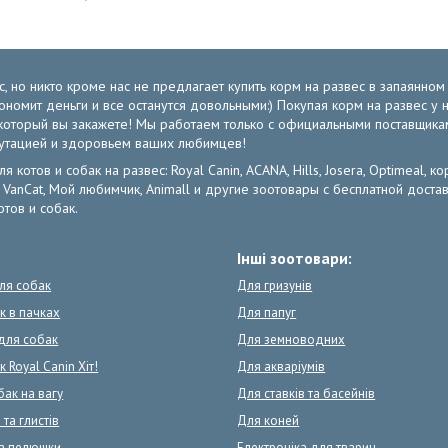
, но никто кроме нас не предлагает купить корм на развес в запаянно
экономит деньги и все останутся довольными:) Покупая корм на развес 
от который вы закажете! Мы работаем только с официальными поставщик
путацией и здоровьем ваших любимцев!
отов и собак на развес: Royal Canin, ACANA, Hills, Josera, Optimeal, кор
ов: VanCat, Мой любимчик, Animall и другие зоотовары с бесплатной дос
тов и собак.
Інші зоотовари:
для собак
Для гризунів
к в пачках
Для папуг
для собак
Для земноводних
 Royal Canin Хіт!
Для акваріумів
бак на вагу
Для ставків та басейнів
 та глистів
Для коней
та пелюшки
Електроніка для тварин