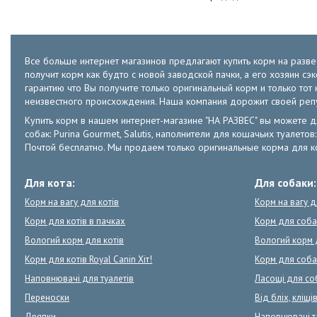
Все больше интернет магазинов предлагают купить корм на развес
получит корм как будто с новой заводской пачки, а его хозяин с
гарантию что Вы получите только оригинальный корм и только т
неизвестного происхождения. Наша компания дорожит своей ре
Купить корм в нашем интернет-магазине "НА РАЗВЕС" вы можете для к
собак: Purina Gourmet, Salutis, наполнители для кошачьих туалет
Почтой бесплатно. Мы продаем только оригинальные корма для ко
Для кота:
Для собаки:
Корм на вагу для котів
Корм на вагу 
Корм для котів в пачках
Корм для соба
Вологий корм для котів
Вологий корм 
Корм для котів Royal Canin Хіт!
Корм для собак
Наповнювачі для туалетів
Ласощі для со
Переноски
Від бліх, кліщів
Дряпки
Наповнювачі 