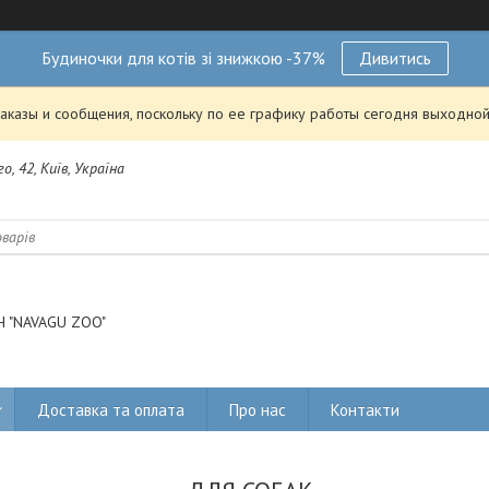
Будиночки для котів зі знижкою -37%
Дивитись
аказы и сообщения, поскольку по ее графику работы сегодня выходной
о, 42, Київ, Україна
 "NAVAGU ZOO"
Доставка та оплата
Про нас
Контакти