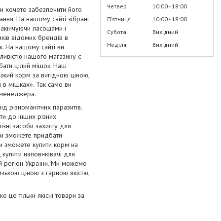
Четвер
10:00
18:00
и хочете забезпечити його
ання. На нашому сайті зібрані
Пʼятниця
10:00
18:00
 закінчуючи ласощами і
Субота
Вихідний
иків відомих брендів в
Неділя
Вихідний
ак. На нашому сайті ви
ливістю нашого магазину є
бати цілий мішок. Наш
віжий корм за вигідною ціною,
 в мішках». Так само ви
о менеджера.
ід різноманітних паразитів.
ти до інших різних
ізні засоби захисту для
с ви зможете придбати
Ви зможете купити корм на
і, купити наповнювачі для
ий регіон України. Ми можемо
изькою ціною з гарною якістю,
 це тільки якісні товари за