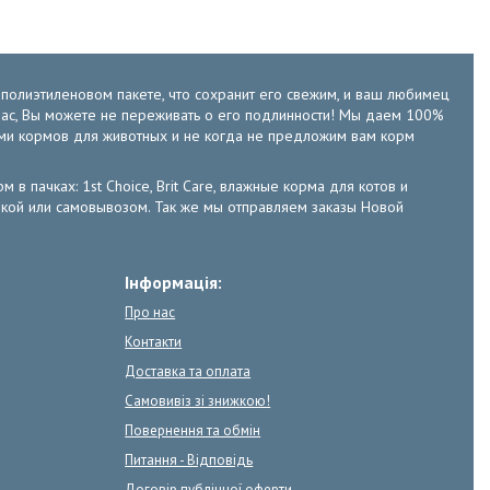
м полиэтиленовом пакете, что сохранит его свежим, и ваш любимец
у нас, Вы можете не переживать о его подлинности! Мы даем 100%
ами кормов для животных и не когда не предложим вам корм
м в пачках: 1st Choice, Brit Care, влажные корма для котов и
тавкой или самовывозом. Так же мы отправляем заказы Новой
Інформація:
Про нас
Контакти
Доставка та оплата
Самовивіз зі знижкою!
Повернення та обмін
Питання - Відповідь
Договір публічної оферти