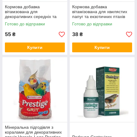
Кормова добавка
Кормова добавка
вітамзована для
вітамізована для хвилястих
декоративних середніх та
папуг та екзотичних птахів
великих папуг Vitakraft
Vitakraft «Mauserhilfe»
Готово до відправки
Готово до відправки
«Mauserhilfe» Вітакрафт 25 г
Вітакрафт 20 г (під час
(під час линьки)
линьки)
55
38
₴
₴
Купити
Купити
Мінеральна підгодівля з
коралами для декоративних