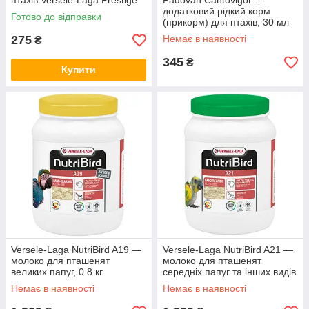
птахів Versele-Laga Prestige
Padovan Cantovigor –
Grit ВЕРСЕЛЕ-ЛАГА
додатковий рідкий корм
Готово до відправки
ПРЕСТИЖ ГРІТ 2,5 кг
(прикорм) для птахів, 30 мл
275
Немає в наявності
₴
345
₴
Купити
Versele-Laga NutriBird A19 —
Versele-Laga NutriBird A21 —
молоко для пташенят
молоко для пташенят
великих папуг, 0.8 кг
середніх папуг та інших видів
птахів, 0.8 кг
Немає в наявності
Немає в наявності