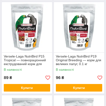
Versele-Laga NutriBird P15
Versele-Laga NutriBird P19
Tropical — повнораціонний
Original Breeding — корм для
екструдований корм для
великих папуг, 0.1 кг
великих папуг, 0.1 кг
В наявності
В наявності
89
96
₴
₴
Купити
Купити