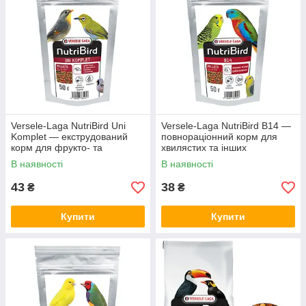
Versele-Laga NutriBird Uni
Versele-Laga NutriBird В14 —
Komplet — екструдований
повнораціонний корм для
корм для фрукто- та
хвилястих та інших
комахоїдних малих птахів,
невеликих папуг, 0.05 кг
В наявності
В наявності
0.05 кг
43
38
₴
₴
Купити
Купити