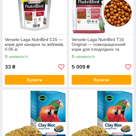
Versele-Laga NutriBird С15 —
Versele-Laga NutriBird Т16
корм для канарок та зябликів,
Original — повнораціонний
0.05 кг
корм для плодоїдних та
комахоїдних птахів, 10 кг
В наявності
В наявності
33
5 009
₴
₴
Купити
Купити