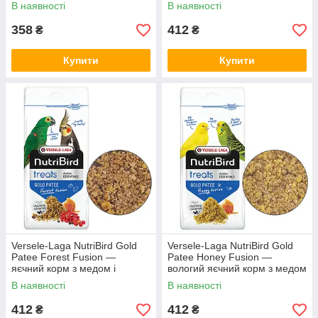
птахів, 0.25 кг
В наявності
В наявності
358
412
₴
₴
Купити
Купити
Versele-Laga NutriBird Gold
Versele-Laga NutriBird Gold
Patee Forest Fusion —
Patee Honey Fusion —
яєчний корм з медом і
вологий яєчний корм з медом
лісовими ягодами для птахів,
для птахів, 0.25 кг
В наявності
В наявності
0.25 кг
412
412
₴
₴