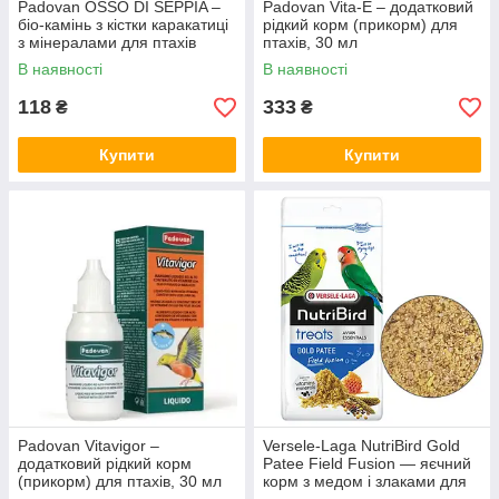
Padovan OSSO DI SEPPIA –
Padovan Vita-E – додатковий
біо-камінь з кістки каракатиці
рідкий корм (прикорм) для
з мінералами для птахів
птахів, 30 мл
В наявності
В наявності
118
333
₴
₴
Купити
Купити
Padovan Vitavigor –
Versele-Laga NutriBird Gold
додатковий рідкий корм
Patee Field Fusion — яєчний
(прикорм) для птахів, 30 мл
корм з медом і злаками для