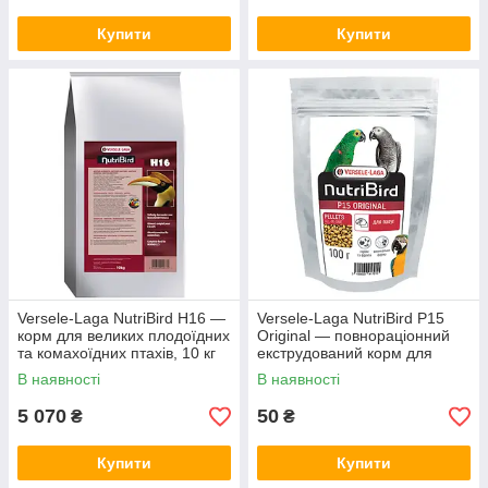
Купити
Купити
Versele-Laga NutriBird H16 —
Versele-Laga NutriBird P15
корм для великих плодоїдних
Original — повнораціонний
та комахоїдних птахів, 10 кг
екструдований корм для
великих папуг, 0.1 кг
В наявності
В наявності
5 070
50
₴
₴
Купити
Купити