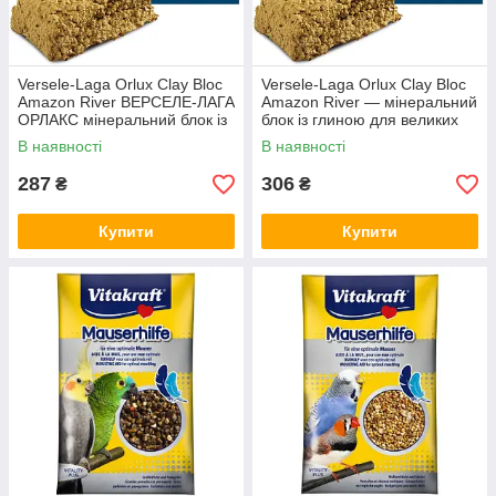
Versele-Laga Orlux Clay Bloc
Versele-Laga Orlux Clay Bloc
Amazon River ВЕРСЕЛЕ-ЛАГА
Amazon River — мінеральний
ОРЛАКС мінеральний блок із
блок із глиною для великих
глиною для великих папуг,
папуг, 0.55 кг
В наявності
В наявності
550 г
287
306
₴
₴
Купити
Купити