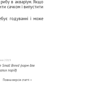
 рибу в акваріум. Якщо
ити сачком і випустити
ебує годуванні і може
чня 2019
re Small Breed (корм для
алих порід)
Повна версія статті