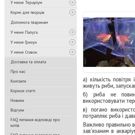
У мене Тераріум
Кормі для творців
Допомога тваринам
У мене Папуга
У мене Гризун
У мене Ставок
Доставка та оплата
Про нас
а) кількість повітр
Контакти
живуть риби, запуска
Корисні статті
б) риба не повин
використовувати тер
Новини
в) погано використ
Відгуки
потрапляє риба і дав
FAQ питання-відповіді про
Важливо правильно в
котів
зав'язаним в акварі