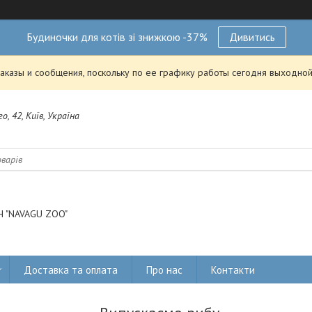
Будиночки для котів зі знижкою -37%
Дивитись
аказы и сообщения, поскольку по ее графику работы сегодня выходной
о, 42, Київ, Україна
 "NAVAGU ZOO"
Доставка та оплата
Про нас
Контакти