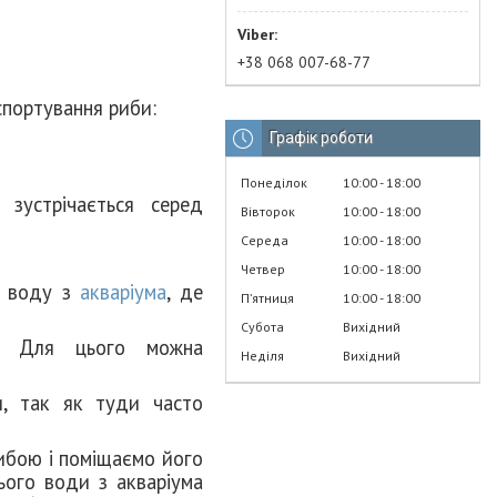
+38 068 007-68-77
нспортування риби:
Графік роботи
Понеділок
10:00
18:00
 зустрічається серед
Вівторок
10:00
18:00
Середа
10:00
18:00
Четвер
10:00
18:00
ть воду з
акваріума
, де
Пʼятниця
10:00
18:00
Субота
Вихідний
у. Для цього можна
Неділя
Вихідний
и, так як туди часто
рибою і поміщаємо його
ього води з акваріума