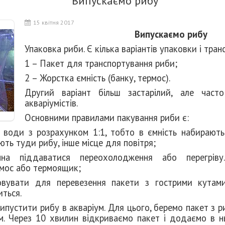
Випускаємо рибу
15 квітня 2017
Випускаємо рибу
Упаковка риби
. Є кілька варіантів упаковки і тра
1 – Пакет для транспортування риби;
2 – Жорстка ємність (банку, термос).
Другий варіант більш застарілий, але часто
акваріумістів.
Основними правилами пакування риби є
:
я і води з розрахунком 1:1, тобто в ємність набираю
ють туди рибу, інше місце для повітря;
на піддаватися переохолодження або перегрів
мос або термоящик;
овувати для перевезення пакети з гострими кутам
иться.
ипустити рибу в акваріум
. Для цього, беремо пакет з 
ум. Через 10 хвилин відкриваємо пакет і додаємо в н