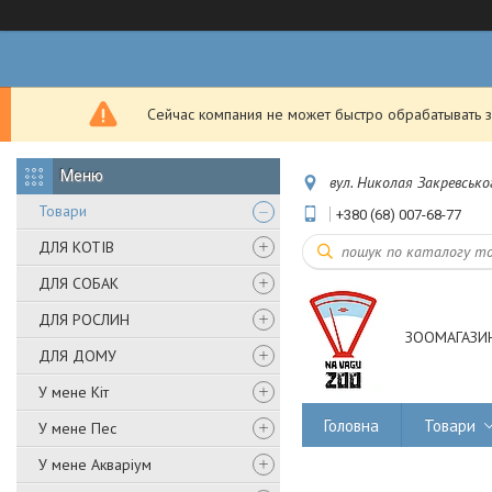
Сейчас компания не может быстро обрабатывать з
вул. Николая Закревськог
Товари
+380 (68) 007-68-77
ДЛЯ КОТІВ
ДЛЯ СОБАК
ДЛЯ РОСЛИН
ЗООМАГАЗИН
ДЛЯ ДОМУ
У мене Кіт
Головна
Товари
У мене Пес
У мене Акваріум