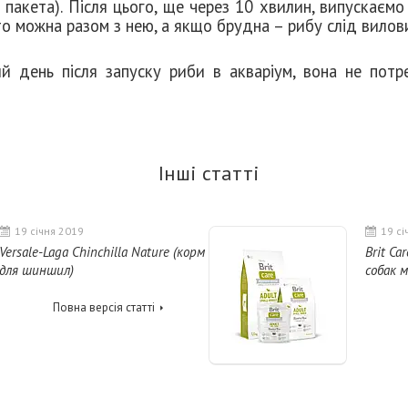
 пакета). Після цього, ще через 10 хвилин, випускаємо
 то можна разом з нею, а якщо брудна – рибу слід вилов
ий день після запуску риби в акваріум, вона не потр
Інші статті
19 січня 2019
19 сі
Versale-Laga Chinchilla Nature (корм
Brit Ca
для шиншил)
собак м
Повна версія статті