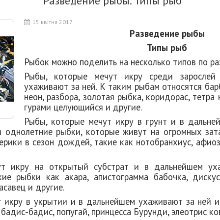
Разведение рыбы. Типы рыб
15 квітня 2017
Разведение рыбы
Типы рыб
Рыбок можно поделить на несколько типов по р
Рыбы, которые мечут икру среди зарослей
ухаживают за ней
. К таким рыбам относятся бар
неон, разбора, золотая рыбка, коридорас, тетра 
гурами целующийся и другие.
Рыбы, которые мечут икру в грунт и в дальне
ся однолетние рыбки, которые живут на огромных за
рики в сезон дождей, такие как нотобранхиус, афио
ут икру на открытый субстрат и в дальнейшем ух
кие рыбки как акара, апистограмма бабочка, дискус
асавец и другие.
 икру в укрытии и в дальнейшем ухаживают за ней и
 бадис-бадис, попугай, принцесса Бурунди, элеотрис ко