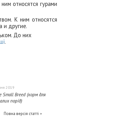
К ним относятся гурами
твом
. К ним относятся
 и другие.
льком
. До них
ші
.
чня 2019
re Small Breed (корм для
алих порід)
Повна версія статті