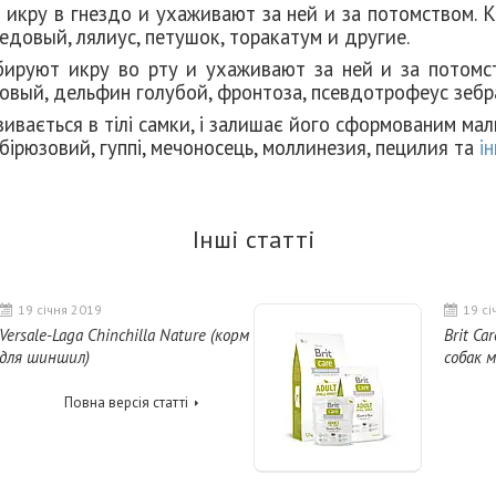
 икру в гнездо и ухаживают за ней и за потомством
. 
довый, лялиус, петушок, торакатум и другие.
бируют икру во рту и ухаживают за ней и за потомс
овый, дельфин голубой, фронтоза, псевдотрофеус зебра
звивається в тілі самки, і залишає його сформованим ма
бірюзовий, гуппі, мечоносець, моллинезия, пецилия та
ін
Інші статті
19 січня 2019
19 сі
Versale-Laga Chinchilla Nature (корм
Brit Ca
для шиншил)
собак м
Повна версія статті