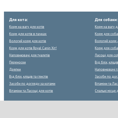
Для кота:
Для собаки:
Корм на вагу для котів
Корм на вагу 
Корм для котів в пачках
Корм для соба
Вологий корм для котів
Вологий корм 
Корм для котів Royal Canin Хіт!
Корм для собак
Наповнювачі для туалетів
Ласощі для со
Переноски
Від бліх, кліщів
Дряпки
Наповнювачі 
Від бліх, кліщів та глистів
Засоби по дог
Засоби по догляду за котами
Вітаміни та Ла
Вітаміни та Ласощі для котів
Спальні місця 