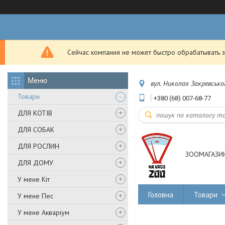
Сейчас компания не может быстро обрабатывать з
вул. Николая Закревськог
Товари
+380 (68) 007-68-77
ДЛЯ КОТІВ
ДЛЯ СОБАК
ДЛЯ РОСЛИН
ЗООМАГАЗИН
ДЛЯ ДОМУ
У мене Кіт
Головна
Товари
У мене Пес
У мене Акваріум