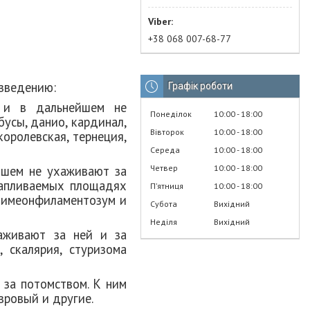
+38 068 007-68-77
азведению:
Графік роботи
 и в дальнейшем не
Понеділок
10:00
18:00
бусы, данио, кардинал,
Вівторок
10:00
18:00
королевская, тернеция,
Середа
10:00
18:00
Четвер
10:00
18:00
йшем не ухаживают за
тапливаемых площадях
Пʼятниця
10:00
18:00
зимеонфиламентозум и
Субота
Вихідний
Неділя
Вихідний
аживают за ней и за
, скалярия, стуризома
 за потомством
. К ним
вровый и другие.