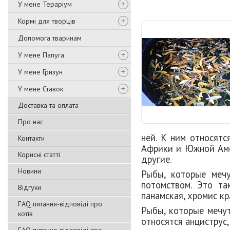
У мене Тераріум
Кормі для творців
Допомога тваринам
У мене Папуга
У мене Гризун
У мене Ставок
Доставка та оплата
Про нас
ней
. К ним относят
Контакти
Африки и Южной Аме
Корисні статті
другие.
Новини
Рыбы, которые меч
потомством
. Это та
Відгуки
панамская, хромис кр
FAQ питання-відповіді про
Рыбы, которые мечут
котів
относятся анциструс,