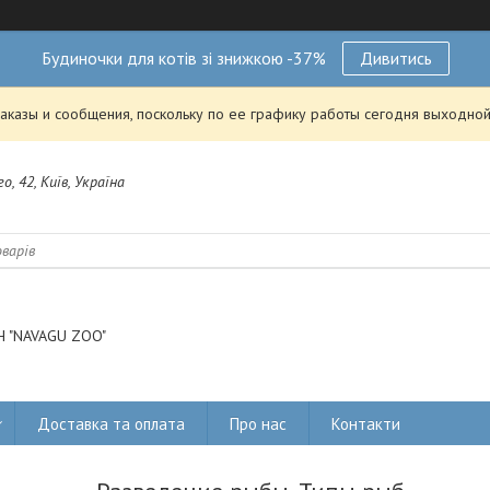
Будиночки для котів зі знижкою -37%
Дивитись
аказы и сообщения, поскольку по ее графику работы сегодня выходной
о, 42, Київ, Україна
 "NAVAGU ZOO"
Доставка та оплата
Про нас
Контакти