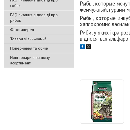
FAQ питання-відповіді про
Рыбы, которые мечут
собак
жемчужный, гурами ме
FAQ питання-відповіді про
Рыбы, которые инку
рибок
хаплохромис васильк
Фотогалерея
Риби, у яких ікра ро
відносяться альфаро 
Товари зі знижками!
Повернення та обмін
Нові товари в нашому
асортименті