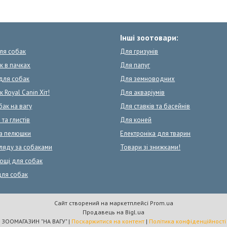
Інші зоотовари:
для собак
Для гризунів
к в пачках
Для папуг
для собак
Для земноводних
 Royal Canin Хіт!
Для акваріумів
бак на вагу
Для ставків та басейнів
 та глистів
Для коней
та пелюшки
Електроніка для тварин
ляду за собаками
Товари зі знижками!
сощі для собак
для собак
Сайт створений на маркетплейсі
Prom.ua
Продавець на Bigl.ua
ЗООМАГАЗИН "НА ВАГУ" |
Поскаржитися на контент
|
Політика конфіденційності