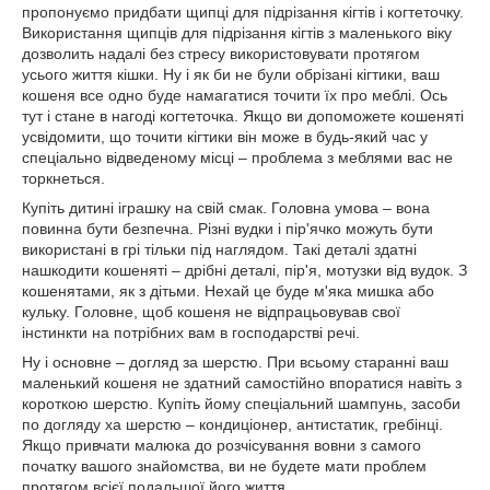
пропонуємо придбати щипці для підрізання кігтів і когтеточку.
Використання щипців для підрізання кігтів з маленького віку
дозволить надалі без стресу використовувати протягом
усього життя кішки. Ну і як би не були обрізані кігтики, ваш
кошеня все одно буде намагатися точити їх про меблі. Ось
тут і стане в нагоді когтеточка. Якщо ви допоможете кошеняті
усвідомити, що точити кігтики він може в будь-який час у
спеціально відведеному місці – проблема з меблями вас не
торкнеться.
Купіть дитині іграшку на свій смак. Головна умова – вона
повинна бути безпечна. Різні вудки і пір'ячко можуть бути
використані в грі тільки під наглядом. Такі деталі здатні
нашкодити кошеняті – дрібні деталі, пір'я, мотузки від вудок. З
кошенятами, як з дітьми. Нехай це буде м'яка мишка або
кульку. Головне, щоб кошеня не відпрацьовував свої
інстинкти на потрібних вам в господарстві речі.
Ну і основне – догляд за шерстю. При всьому старанні ваш
маленький кошеня не здатний самостійно впоратися навіть з
короткою шерстю. Купіть йому спеціальний шампунь, засоби
по догляду ха шерстю – кондиціонер, антистатик, гребінці.
Якщо привчати малюка до розчісування вовни з самого
початку вашого знайомства, ви не будете мати проблем
протягом всієї подальшої його життя.