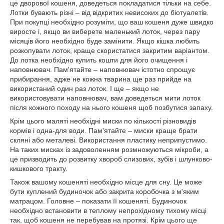
це дворової кошеня, доведеться покладатися тільки на себе.
Лотки бувають різні – від відкритих невисоких до біотуалетів.
При покупці необхідно розуміти, що ваш кошеня дуже швидко
виросте і, якщо ви виберете маленький лоток, через пару
місяців його необхідно буде замінити. Якщо кішка любить
розкопувати лоток, краще скористатися закритим варіантом.
До лотка необхідно купить кошти для його очищення і
наповнювач. Пам'ятайте – наповнювач істотно спрощує
прибирання, адже не кожна тварина ще раз прийде на
використаний один раз лоток. І ще – якщо не
використовувати наповнювач, вам доведеться мити лоток
після кожного походу на нього кошеня щоб позбутися запаху.
Крім цього маляті необхідні миски по кількості різновидів
кормів і одна-для води. Пам'ятайте – миски краще брати
скляні або металеві. Використання пластику неприпустимо.
На таких мисках із задоволенням розмножуються мікроби, а
це призводить до розвитку хвороб слизових, зубів і шлунково-
кишкового тракту.
Також вашому кошеняті необхідно місце для сну. Це може
бути куплений будиночок або закрита коробочка з м'яким
матрацом. Головне – показати її кошеняті. Будиночок
необхідно встановити в теплому непрохідному тихому місці
так, щоб кошеня не перебував на протязі. Крім цього ще