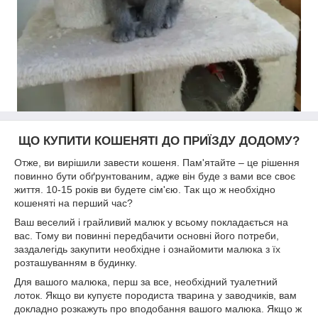
ЩО КУПИТИ КОШЕНЯТІ ДО ПРИЇЗДУ ДОДОМУ?
Отже, ви вирішили завести кошеня. Пам'ятайте – це рішення
повинно бути обґрунтованим, адже він буде з вами все своє
життя. 10-15 років ви будете сім'єю. Так що ж необхідно
кошеняті на перший час?
Ваш веселий і грайливий малюк у всьому покладається на
вас. Тому ви повинні передбачити основні його потреби,
заздалегідь закупити необхідне і ознайомити малюка з їх
розташуванням в будинку.
Для вашого малюка, перш за все, необхідний туалетний
лоток. Якщо ви купуєте породиста тварина у заводчиків, вам
докладно розкажуть про вподобання вашого малюка. Якщо ж