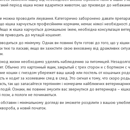
такий період кішка може вдаритися животом, що призведе до небажаних
 не можна проводити лікування. Категорично заборонено давати препарати
, якщо кішка харчується професійними кормами, немає ніякої необхідності 
. Якщо ж кішка харчується домашньою їжею, необхідна консультація вете
алів приводить до мутацій кошенят.
зводиться до мінімуму. Однак ви повинні бути готові до того, що у кішк
шки тихі та ласкаві, якщо ви захистите свою вихованку від дражливих ситуац
и.
ериод жизни необходимо уделять наблюдению за питомицей. Незадол
ят. Обычно это картонный ящик, закрытый с трех сторон и с бортиком с 
е кошки с гнездом убережет ваш шкаф или постель от кошачьих родо
ь и ходит за хозяевами след в след. Это сигнал к тому, что скоро роды
сть, так що запасайтеся терпінням і номерами найближчих ветеринарних 
одій. Ознаки, які повинні змусити вас звернутися до ветеринара – кішк
 пози, а пологи не починаються.
 обставин і мінімальному догляді ви зможете розділити з вашою улюбле
 хвороба, а новий початок.