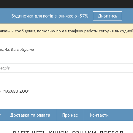
Будиночки для котів зі знижкою -37%
Дивитись
аказы и сообщения, поскольку по ее графику работы сегодня выходной
о, 42, Київ, Україна
 "NAVAGU ZOO"
Доставка та оплата
Про нас
Контакти