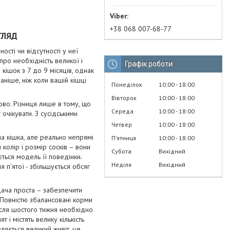
+38 068 007-68-77
ГЛЯД
сті чи відсутності у неї
про необхідність великої і
Графік роботи
 кішок з 7 до 9 місяців, однак
аніше, ніж коли вашій кішці
Понеділок
10:00
18:00
Вівторок
10:00
18:00
ово. Різниця лише в тому, що
Середа
10:00
18:00
т
очікувати. З сусідськими
Четвер
10:00
18:00
тна кішка, але реально непрямі
Пʼятниця
10:00
18:00
 колір і розмір сосків – вони
Субота
Вихідний
ться модель її поведінки.
Неділя
Вихідний
я п'ятої - збільшується обсяг
дача проста – забезпечити
 Повністю збалансовані корми
Після шостого тижня необхідно
і містять велику кількість
вляється великий живіт, це