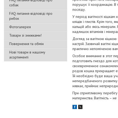
FAQ питання-відповіді про
порушує її координацію. В 
собак
посліду.
FAQ питання-відповіді про
У період вагітності кішкам
рибок
кліщів і глистів. Крім того
кальцій або якісь мінерали
Фотогалерея
надлишок вітамінів і мінер
Товари зі знижками!
Догляд за вагітною кішкою 
Повернення та обмін
настрій. Зазвичай вагітні кі
практично непоміченою вам
Нові товари в нашому
Особое внимание в этот п
асортименті
подготовить гнездо для кот
своевременное ознакомлени
родов кошка прекращает ест
Їй необхідно буде ваша уча
непередбаченого розвитку п
нявкає, приймає неприродні
При сприятливому перебігу
материнства. Вагітність – не