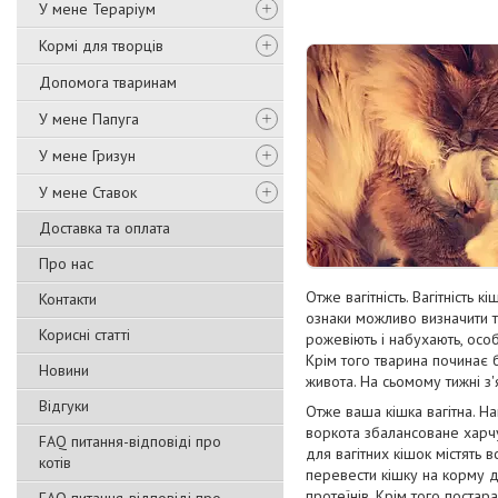
У мене Тераріум
Кормі для творців
Допомога тваринам
У мене Папуга
У мене Гризун
У мене Ставок
Доставка та оплата
Про нас
Отже вагітність. Вагітність 
Контакти
ознаки можливо визначити тіл
Корисні статті
рожевіють і набухають, осо
Крім того тварина починає бі
Новини
живота. На сьомому тижні з
Відгуки
Отже ваша кішка вагітна. Н
воркота збалансоване харч
FAQ питання-відповіді про
для вагітних кішок містять 
котів
перевести кішку на корму д
протеїнів. Крім того постара