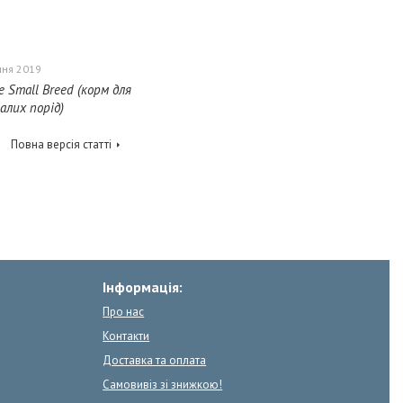
чня 2019
re Small Breed (корм для
алих порід)
Повна версія статті
Інформація:
Про нас
Контакти
Доставка та оплата
Самовивіз зі знижкою!