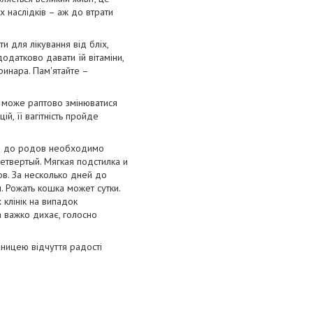
 наслідків – аж до втрати
 для лікування від бліх,
додатково давати їй вітаміни,
ринара. Пам'ятайте –
и може раптово змінюватися
ій, її вагітність пройде
го до родов необходимо
четвертый. Мягкая подстилка и
в. За несколько дней до
. Рожать кошка может сутки.
клінік на випадок
а важко дихає, голосно
ницею відчуття радості