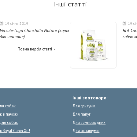
Інші статті
19 січня 2019
19 сі
Versale-Laga Chinchilla Nature (корм
Brit Ca
для шиншил)
собак м
Повна версія статті
Інші зоотовари:
для собак
Для гризунів
к в пачках
Для папуг
для собак
Для земноводних
 Royal Canin Хіт!
Для акваріумів