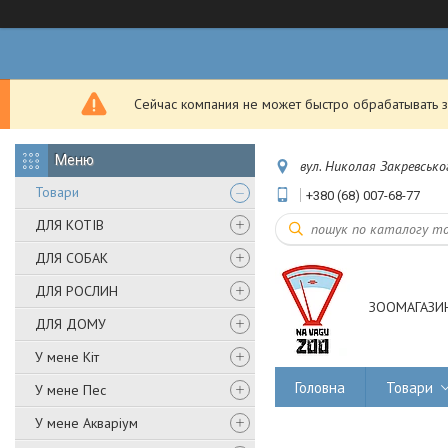
Сейчас компания не может быстро обрабатывать з
вул. Николая Закревськог
Товари
+380 (68) 007-68-77
ДЛЯ КОТІВ
ДЛЯ СОБАК
ДЛЯ РОСЛИН
ЗООМАГАЗИН
ДЛЯ ДОМУ
У мене Кіт
Головна
Товари
У мене Пес
У мене Акваріум