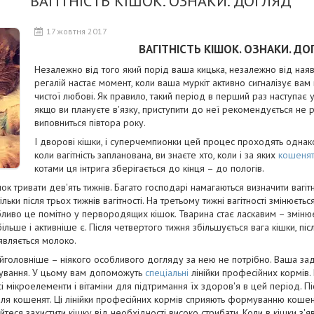
ВАГІТНІСТЬ КІШОК. ОЗНАКИ. ДОГЛЯД
17 жовтня 2017
ВАГІТНІСТЬ КІШОК. ОЗНАКИ. ДО
Незалежно від того який порід ваша кицька, незалежно від наявно
регалій настає момент, коли ваша муркіт активно сигналізує вам 
чистої любові. Як правило, такий період в перший раз наступає у
якщо ви плануєте в'язку, приступити до неї рекомендується не р
виповниться півтора року.
І дворові кішки, і суперчемпионки цей процес проходять однак
коли вагітність запланована, ви знаєте хто, коли і за яких
кошеня
котами ця інтрига зберігається до кінця – до пологів.
кішок тривати дев'ять тижнів. Багато господарі намагаються визначити вагі
ьки після трьох тижнів вагітності. На третьому тижні вагітності змінюється
бливо це помітно у первородящих кішок. Тварина стає ласкавим – змінює
льше і активніше є. Після четвертого тижня збільшується вага кішки, післ
'являється молоко.
айголовніше – ніякого особливого догляду за нею не потрібно. Ваша за
ування. У цьому вам допоможуть
спеціальні
лінійки професійних кормів.
всі мікроелементи і вітаміни для підтримання їх здоров'я в цей період. 
ля кошенят. Ці лінійки професійних кормів сприяють формуванню кошенят 
йтеся захистити кішку від необхідності високо стрибати. Коли в кішки з'я