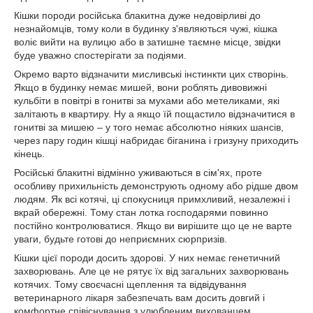
Кішки породи російська блакитна дуже недовірливі до
незнайомців, тому коли в будинку з'являються чужі, кішка
воліє вийти на вулицю або в затишне таємне місце, звідки
буде уважно спостерігати за подіями.
Окремо варто відзначити мисливські інстинкти цих створінь.
Якщо в будинку немає мишей, вони роблять дивовижні
кульбіти в повітрі в гонитві за мухами або метеликами, які
залітають в квартиру. Ну а якщо їй пощастило відзначитися в
гонитві за мишею – у того немає абсолютно ніяких шансів,
через пару годин кішці набридає біганина і гризуну приходить
кінець.
Російські блакитні відмінно уживаються в сім'ях, проте
особливу прихильність демонструють одному або рідше двом
людям. Як всі котячі, ці спокусниця примхливий, незалежні і
вкрай обережні. Тому стан лотка господарями повинно
постійно контролюватися. Якщо ви вирішите що це не варте
уваги, будьте готові до неприємних сюрпризів.
Кішки цієї породи досить здорові. У них немає генетичний
захворювань. Але це не рятує їх від загальних захворювань
котячих. Тому своєчасні щеплення та відвідування
ветеринарного лікаря забезпечать вам досить довгий і
комфортне співіснування з улюбленим вихованцем.