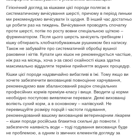
Гігієнічний догляд за кішками цієї породи полягає в
систематичному вичісування шерсті, причому в період линьки
ми рекомендуємо вичісувати їх щодня. В інший час достатньо
це робити раз на тиждень. Вичісування проводять спочатку
проти шерсті, потім по росту вовни спеціальною щіткою –
фурминатором. Після цього шерсть зачісують гребінцем і
кішку обтирають хлобчатобумажным рушником без натиску.
Також не забувайте про систематичній обробці вушної
раковини і кігтів. Купати цих кішок не рекомендується частіше,
ніж раз на місяць, хоча з-за своєї охайності кішка здатна
максимально віддаляти терміни прийняття водних процедур.
Кішки цієї породи надзвичайно вибагливі в їжі. Тому якщо ви
хочете забезпечити вихованцеві повноцінне харчування,
рекомендуємо вам збалансований раціон спеціальних
професійних кормів преміум-класу і вище. Вводити ці корми
необхідно поступово виявляючи переваги. Деякі вихованці
воліють сухий корм, а в основному – напівсухий. Не
перевищуйте розміру порцій і частоти годування,
рекомендований вашому вихованцеві ветеринарним лікарем
– кішки породи російська блакитна схильні до повноти. І
забезпечте наявність води – тоді годування вихованця буде
не проблемою, а одним із звичних елементів догляду за