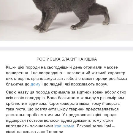
РОСІЙСЬКА БЛАКИТНА КІШКА
Кішки цієї породи на сьогоднішній день отримали масове
поширення. І це виправдано – незалежний котячий характер
цих створінь врівноважується любов'ю кішок породи російська
блакитна до
дому
і до людей, які проживають поруч.
Свою назву ця порода отримала за відтінок вовни абсолютно
всіх своїх володарів. Вона блакитного кольору з рівномірним
сріблястим відливом. Короткошерста кішка, тому її шерсть
така густа, що розглянути шкіру тварини представляється
достатньо проблематичним. У представників цієї породи
підшерстя і остьові волосся однієї довжини, тому кішки
виглядають плюшевими
іграшками
. Яскраві зелені очі –
відмітна ознака даної породи.