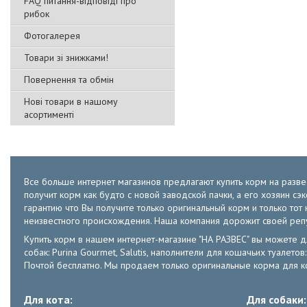
FAQ питання-відповіді про
рибок
Фотогалерея
Товари зі знижками!
Повернення та обмін
Нові товари в нашому
асортименті
Все больше интернет магазинов предлагают купить корм на развес
получит корм как будто с новой заводской пачки, а его хозяин с
гарантию что Вы получите только оригинальный корм и только т
неизвестного происхождения. Наша компания дорожит своей ре
Купить корм в нашем интернет-магазине "НА РАЗВЕС" вы можете для к
собак: Purina Gourmet, Salutis, наполнители для кошачьих туалет
Почтой бесплатно. Мы продаем только оригинальные корма для ко
Для кота:
Для собаки: