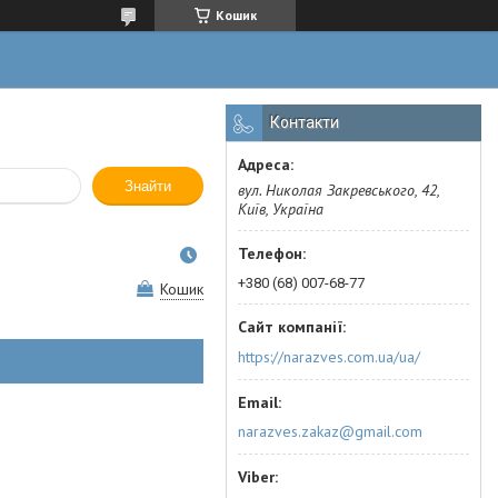
Кошик
Контакти
Знайти
вул. Николая Закревського, 42,
Київ, Україна
+380 (68) 007-68-77
Кошик
https://narazves.com.ua/ua/
narazves.zakaz@gmail.com