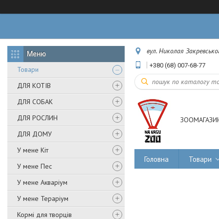
вул. Николая Закревськог
+380 (68) 007-68-77
Товари
ДЛЯ КОТІВ
ДЛЯ СОБАК
ДЛЯ РОСЛИН
ЗООМАГАЗИН
ДЛЯ ДОМУ
У мене Кіт
Головна
Товари
У мене Пес
У мене Акваріум
У мене Тераріум
Кормі для творців