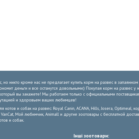
, но никто кроме нас не предлагает купить корм на развес в запаянно
экономит деньги и все останутся довольными:) Покупая корм на развес 
от который вы закажете! Мы работаем только с официальными поставщик
путацией и здоровьем ваших любимцев!
отов и собак на развес: Royal Canin, ACANA, Hills, Josera, Optimeal, кор
ов: VanCat, Мой любимчик, Animall и другие зоотовары с бесплатной дос
тов и собак.
Інші зоотовари: