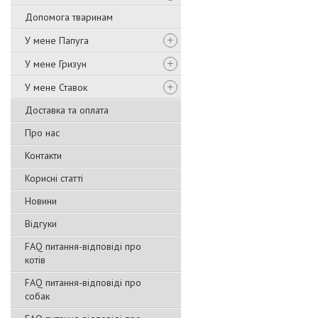
Допомога тваринам
У мене Папуга
У мене Гризун
У мене Ставок
Доставка та оплата
Про нас
Контакти
Корисні статті
Новини
Відгуки
FAQ питання-відповіді про
котів
FAQ питання-відповіді про
собак