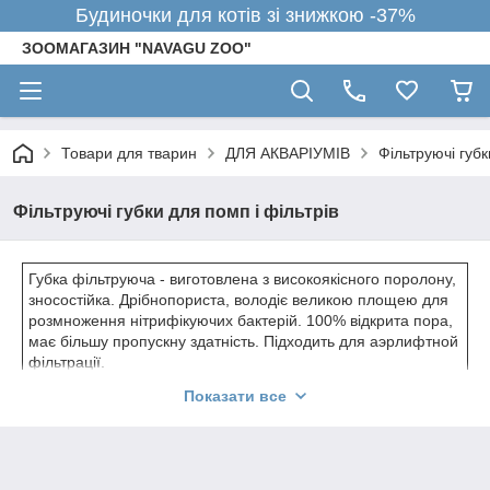
Будиночки для котів зі знижкою -37%
ЗООМАГАЗИН "NAVAGU ZOO"
Товари для тварин
ДЛЯ АКВАРІУМІВ
Фільтруючі губк
Фільтруючі губки для помп і фільтрів
Губка фільтруюча - виготовлена з високоякісного поролону,
зносостійка. Дрібнопориста, володіє великою площею для
розмноження нітрифікуючих бактерій. 100% відкрита пора,
має більшу пропускну здатність. Підходить для аэрлифтной
фільтрації.
Показати все
У зоомагазині TopFishZoo р. Київ, вул. Драгоманова 42, 36
акваріумів обладнані аэрлифтными фільтрами з
застосуванням фільтруючих губок TopFish, і вже протягом
тривалого часу справляються зі своїми функціями на
відмінно, навіть при великій щільності посадки риб, що