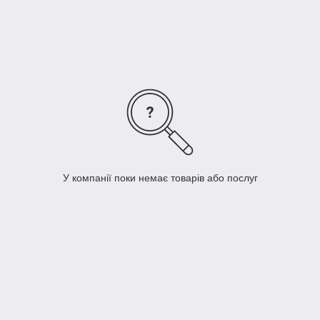
безсумнівно доводить якість і надійність фільтруючого
матеріалу.
Дивитися фото.
У компанії поки немає товарів або послуг