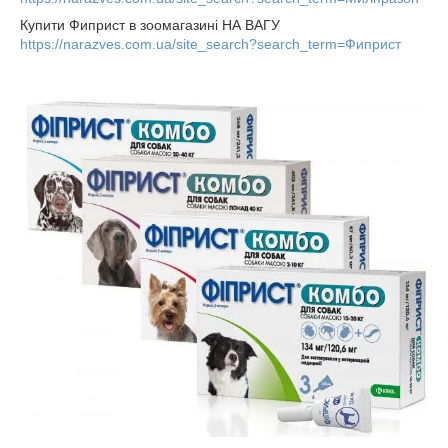
Купити Фиприст в зоомагазині НА ВАГУ
https://narazves.com.ua/site_search?search_term=Фиприст