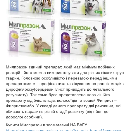
Милпразон єдиний препарат, який має мінімум побічних
реакцій , його можна використовувати для різних вікових груп
тварин. Головною особливістю і перевагою перед іншими
препаратами є – профілактика та лікування на ранніх стадіях
Дирофіляріозу(серцевий глист приводить до летального
результату). Так само була представлена нова лінійка
препарату від бліх, кліщів, волосоїдів та вошей Фиприст –
Фипристкомбо. У складі даного препарату дві речовини, які
вбивають паразитів різній стадії розвитку (від яйця до
дорослої особини).
Купити Милпразон в зоомагазині НА ВАГУ
https://narazves.com.ua/site_search?search_term=Милпразон