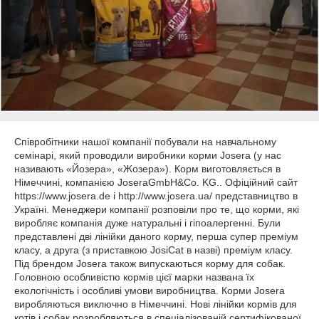
Співробітники нашої компанії побували на навчальному
семінарі, який проводили виробники корми Josera (у нас
називають «Йозера», «Жозера»). Корм виготовляється в
Німеччині, компанією JoseraGmbH&Co. KG.. Офіційний сайт
https://www.josera.de і http://www.josera.ua/ представництво в
Україні. Менеджери компанії розповіли про те, що корми, які
виробляє компанія дуже натуральні і гіпоалергенні. Були
представлені дві лінійки даного корму, перша супер преміум
класу, а друга (з приставкою JosiCat в назві) преміум класу.
Під брендом Josera також випускаються корму для собак.
Головною особливістю кормів цієї марки названа їх
екологічність і особливі умови виробництва. Корми Josera
виробляються виключно в Німеччині. Нові лінійки кормів для
котів і собак розробляються в спеціалізованій сертифікованої