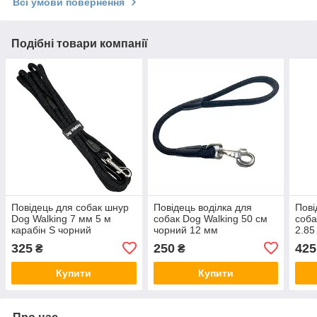
Всі умови повернення
Подібні товари компанії
Повідець для собак шнур
Повідець воділка для
Пові
Dog Walking 7 мм 5 м
собак Dog Walking 50 см
соба
карабін S чорний
чорний 12 мм
2.85
325
250
425
₴
₴
Купити
Купити