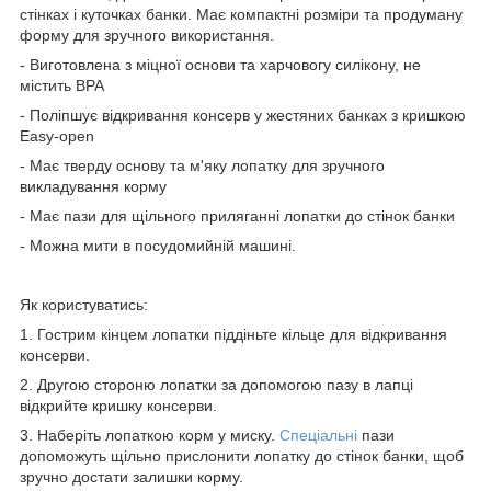
стінках і куточках банки. Має компактні розміри та продуману
форму для зручного використання.
- Виготовлена з міцної основи та харчовогу силікону, не
містить BPA
- Поліпшує відкривання консерв у жестяних банках з кришкою
Easy-open
- Має тверду основу та м'яку лопатку для зручного
викладування корму
- Має пази для щільного приляганні лопатки до стінок банки
- Можна мити в посудомийній машині.
Як користуватись:
1. Гострим кінцем лопатки піддіньте кільце для відкривання
консерви.
2. Другою стороню лопатки за допомогою пазу в лапці
відкрийте кришку консерви.
3. Наберіть лопаткою корм у миску.
Спеціальні
пази
допоможуть щільно прислонити лопатку до стінок банки, щоб
зручно достати залишки корму.