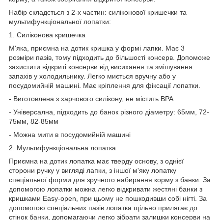
Набір складється з 2-х частин: силіконової кришечки та
мультифункціональної лопатки:
1. Силіконова кришечка
М'яка, приємна на дотик кришка у формі лапки. Має 3
розміри пазів, тому підходить до більшості консерв. Допоможе
захистити відкриті консерви від висихання та змішування
запахів у холодильнику. Легко миється вручну або у
посудомийній машині. Має кріплення для фіксації лопатки.
- Виготовлена з харчового силікону, не містить BPA
- Універсална, підходить до банок різного діаметру: 65мм, 72-
75мм, 82-85мм
- Можна мити в посудомийній машині
2. Мультифункціональна лопатка
Приємна на дотик лопатка має тверду основу, з однієї
сторони ручку у вигляді лапки, з іншої м'яку лопатку
спеціальної форми для зручного набирання корму з банки. За
допомогою лопатки можна легко відкривати жестяні банки з
кришками Easy-open, при цьому не пошкодивши собі нігті. За
допомогою спеціальних пазів лопатка щільно прилягає до
стінок банки, допомагаючи легко зібрати залишки консерви на