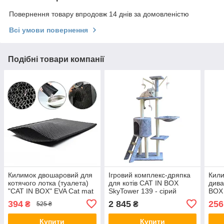
Повернення товару впродовж 14 днів за домовленістю
Всі умови повернення
Подібні товари компанії
Килимок двошаровий для
Ігровий комплекс-дряпка
Кили
котячого лотка (туалета)
для котів CAT IN BOX
дива
"CAT IN BOX" EVA Cat mat
SkyTower 139 - сірий
BOX 
60х40 см чорний
394
2 845
256
₴
₴
525 ₴
Купити
Купити