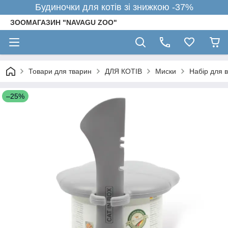
Будиночки для котів зі знижкою -37%
ЗООМАГАЗИН "NAVAGU ZOO"
Товари для тварин
ДЛЯ КОТІВ
Миски
Набір для в
–25%