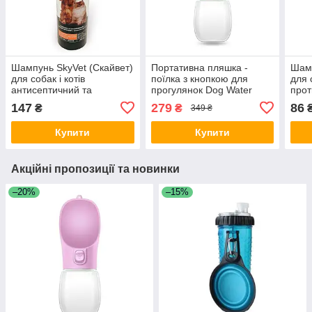
Шампунь SkyVet (Скайвет)
Портативна пляшка -
Шамп
для собак і котів
поїлка з кнопкою для
для 
антисептичний та
прогулянок Dog Water
прот
протигрибковий з
Bottle 300 мл для собак і
проп
147
279
86
₴
₴
349 ₴
кетоконазолом 100 мл
котів - рожева
Купити
Купити
Акційні пропозиції та новинки
–20%
–15%