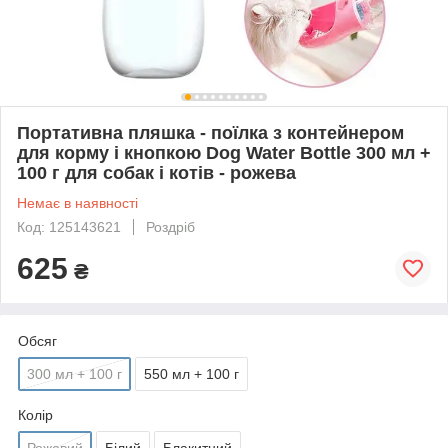
Портативна пляшка - поїлка з контейнером
для корму і кнопкою Dog Water Bottle 300 мл +
100 г для собак і котів - рожева
Немає в наявності
Код: 125143621
Роздріб
625
₴
Обсяг
300 мл + 100 г
550 мл + 100 г
Колір
Рожевий
Білий
Блакитний