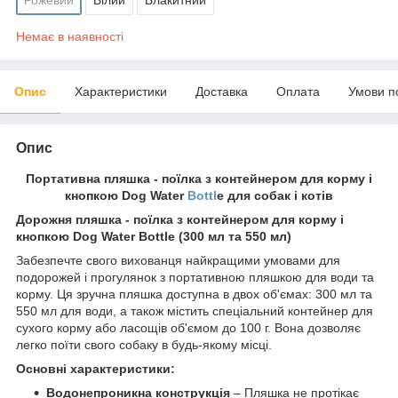
Немає в наявності
Опис
Характеристики
Доставка
Оплата
Умови п
Опис
Портативна пляшка - поїлка з контейнером для корму і
кнопкою Dog Water
Bottl
e для собак і котів
Дорожня пляшка - поїлка з контейнером для корму і
кнопкою Dog Water Bottle (300 мл та 550 мл)
Забезпечте свого вихованця найкращими умовами для
подорожей і прогулянок з портативною пляшкою для води та
корму. Ця зручна пляшка доступна в двох об'ємах: 300 мл та
550 мл для води, а також містить спеціальний контейнер для
сухого корму або ласощів об'ємом до 100 г. Вона дозволяє
легко поїти свого собаку в будь-якому місці.
Основні характеристики:
Водонепроникна конструкція
– Пляшка не протікає