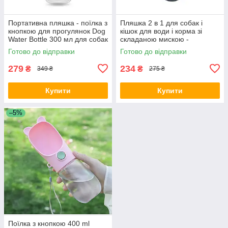
Портативна пляшка - поїлка з
Пляшка 2 в 1 для собак і
кнопкою для прогулянок Dog
кішок для води і корма зі
Water Bottle 300 мл для собак
складаною мискою -
і котів - рожева
блакитна
Готово до відправки
Готово до відправки
279
234
₴
₴
349 ₴
275 ₴
Купити
Купити
–5%
Поїлка з кнопкою 400 ml