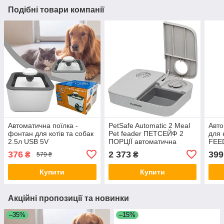
Подібні товари компанії
Автоматична поїлка -
PetSafe Automatic 2 Meal
Авто
фонтан для котів та собак
Pet feader ПЕТСЕЙФ 2
для 
2.5л USB 5V
ПОРЦІЇ автоматична
FEE
годівниця для котів та
376
2 373
399
₴
₴
579 ₴
собак, таймер, 2 порції
Купити
Купити
Акційні пропозиції та новинки
–35%
–15%