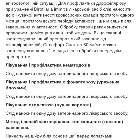
епізоотологічній ситуації. Для профілактики дирофіляріозу
при ураженні Dirofilaria immitis лікарський засіб слід наносити
до очікуваної активності кровосисних комарів протягом одного
місяця і протягом всього періоду активності і ще місяць після
завершення їх активності. Обробку тварин рекомендується
проводити щомісяця в один і той же день. Якщо тварині
застосовували інший препарат, який захищає від
мікродірофілярій, Селафорт Спот-он 60 мг/мл можна
застосовувати через 1 місяць після обробки попереднім
препаратом.
Лікування і профілактика нематодозів
Слід наносити одну дозу ветеринарного лікарського засобу.
Лікування і профілактика сіфонаптерозу (ураження
блохами)
Слід наносити одну дозу ветеринарного лікарського засобу.
Лікування отодектоза (вушна короста)
Слід наносити одну дозу ветеринарного лікарського засобу.
Метод і спосіб застосування: топікального (точкове)
нанесення.
Нанесіть на шкіру біля основи шиї перед лопатками.