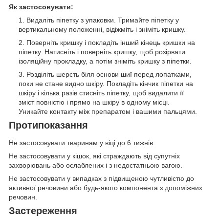
Як застосовувати:
Видаліть піпетку з упаковки. Тримайте піпетку у
вертикальному положенні, відіжміть і зніміть кришку.
Поверніть кришку і покладіть інший кінець кришки на
піпетку. Натисніть і поверніть кришку, щоб розірвати
ізоляційну прокладку, а потім зніміть кришку з піпетки.
Розділіть шерсть біля основи шиї перед лопатками,
поки не стане видно шкіру. Покладіть кінчик піпетки на
шкіру і кілька разів стисніть піпетку, щоб видалити її
зміст повністю і прямо на шкіру в одному місці.
Уникайте контакту між препаратом і вашими пальцями.
Протипоказання
Не застосовувати тваринам у віці до 6 тижнів.
Не застосовувати у кішок, які страждають від супутніх
захворювань або ослаблених і з недостатньою вагою.
Не застосовувати у випадках з підвищеною чутливістю до
активної речовини або будь-якого компонента з допоміжних
речовин.
Застереження