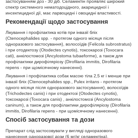
застосуванням доз - 30 діб. Селамектін проявляє широкий
спектр системного нематодоцідного, акарицидної і
инсектицидної дії, має ларвоцидні і овоцидні властивості.
Рекомендації щодо застосування
Лікування і профілактика котів при інвазії бліх
(Ctenocephalides spp. - протягом одного місяця після
одноразового застосування), волосоїдів (Felicola subrostratus)
і при отодектозу (Otodectеs cynotis), токсокарозі (Toxocara
cati), анкілостомозі (Ancylostoma tubaeforme), а також для
профілактики дирофіляріозу (Dirofilariа іmmitis, Dirofilaria
repens - при щомісячному нанесенні).
Лікування і профілактика собак масою тіла 2,5 кг і менше при
інвазії бліх (Ctenocephalides spp., Pulex irritans - протягом
одного місяця після одноразового застосування), волосоїдів
(Trichodectes canis) і при отодектозі (Otodectеs сynotis),
токсокарозі (Toxocarа canis) , анкілостомозі (Ancylostoma
caninum), а також для профілактики дирофіляріозу (Dirofilariа
іmmitis, Dirofilaria repens - при щомісячному нанесенні).
Спосіб застосування та дози
Препарат слід застосовувати у вигляді одноразового
нанесення одноразової дози (6 мг/кг селамектіна).