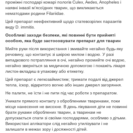
проміжні господарі комарі пологів Culex, Aedes, Anopheles і
наявні інвазії м'ясоїдних тварин, що викликаються
нематодами родини Filariidae.
Цей препарат неефективний щодо статевозрілих паразитів
виду D. immitis.
Особливі заходи безпеки, які повинні бути прийняті
особою, яка буде застосовувати препарат для тварин
Мийте руки після використання і змивайте негайно будь-яку
речовину, що контактує зі шкірою милом і водою. У разі
випадкового потрапляння в очі, негайно промийте очі водою,
негайно зверніться за медичною допомогою і покажіть лікаря
листок-вкладиш в упаковку або етикетку.
Цей препарат є легкозаймистим; тримати подалі від джерел
тепла, іскор, відкритого вогню або інших джерел загоряння.
Не палити, не їсти і не пити під час роботи з препаратом.
Уникати прямого контакту з обробленими тваринами, поки
місце нанесення не висохне. В день лікування діти не повинні
брати руками оброблених тварин, а тваринам не
допускається спати зі своїми господарями, особливо з дітьми.
Використані аплікатори слід негайно утилізувати і не
залишати в межах зору і досяжності дітей.