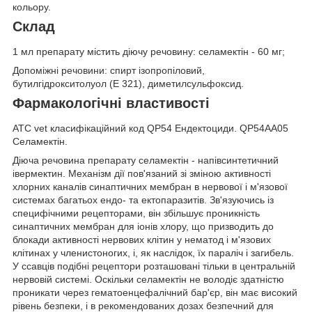
кольору.
Склад
1 мл препарату містить діючу речовину: селамектін - 60 мг;
Допоміжні речовини: спирт ізопропіловий,
бутилгідрокситолуол (Е 321), диметилсульфоксид.
Фармакологічні властивості
ATC vet класифікаційний код QP54 Ендектоциди. QP54AA05
Селамектін.
Діюча речовина препарату селамектін - напівсинтетичний
івермектин. Механізм дії пов'язаний зі зміною активності
хлорних каналів синаптичних мембран в нервової і м'язової
системах багатьох ендо- та ектопаразитів. Зв'язуючись із
специфічними рецепторами, він збільшує проникність
синаптичних мембран для іонів хлору, що призводить до
блокади активності нервових клітин у нематод і м'язових
клітинах у членистоногих, і, як наслідок, їх параліч і загибель.
У ссавців подібні рецептори розташовані тільки в центральній
нервовій системі. Оскільки селамектін не володіє здатністю
проникати через гематоенцефалічний бар'єр, він має високий
рівень безпеки, і в рекомендованих дозах безпечний для