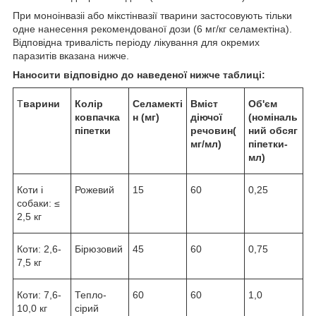
При моноінвазіі або мікстінвазії тварини застосовують тільки
одне нанесення рекомендованої дози (6 мг/кг селамектіна).
Відповідна тривалість періоду лікування для окремих
паразитів вказана нижче.
Наносити відповідно до наведеної нижче таблиці:
Т
варини
Колір
Селамекті
Вміст
Об'єм
ковпачка
н (мг)
діючої
(номіналь
піпетки
речовин(
ний обсяг
мг/мл)
піпетки-
мл)
Коти і
Рожевий
15
60
0,25
собаки: ≤
2,5 кг
Коти: 2,6-
Бірюзовий
45
60
0,75
7,5 кг
Коти: 7,6-
Тепло-
60
60
1,0
10,0 кг
сірий