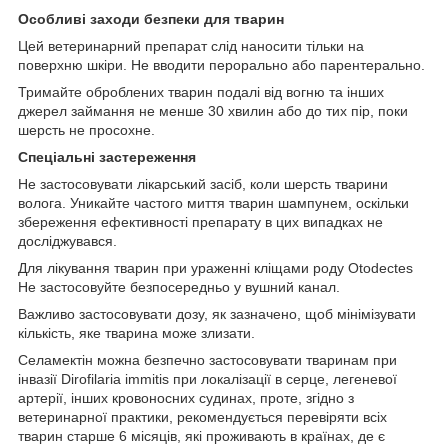
Особливі заходи безпеки для тварин
Цей ветеринарний препарат слід наносити тільки на
поверхню шкіри. Не вводити перорально або парентерально.
Тримайте оброблених тварин подалі від вогню та інших
джерел займання не менше 30 хвилин або до тих пір, поки
шерсть не просохне.
Спеціальні застереження
Не застосовувати лікарський засіб, коли шерсть тварини
волога. Уникайте частого миття тварин шампунем, оскільки
збереження ефективності препарату в цих випадках не
досліджувався.
Для лікування тварин при ураженні кліщами роду Otodectes
Не застосовуйте безпосередньо у вушний канал.
Важливо застосовувати дозу, як зазначено, щоб мінімізувати
кількість, яке тварина може злизати.
Селамектін можна безпечно застосовувати тваринам при
інвазії Dirofilaria immitis при локалізації в серце, легеневої
артерії, інших кровоносних судинах, проте, згідно з
ветеринарної практики, рекомендується перевіряти всіх
тварин старше 6 місяців, які проживають в країнах, де є