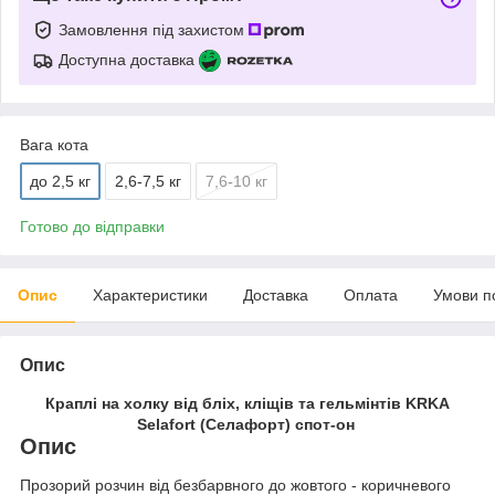
Замовлення під захистом
Доступна доставка
Вага кота
до 2,5 кг
2,6-7,5 кг
7,6-10 кг
Готово до відправки
Опис
Характеристики
Доставка
Оплата
Умови п
Опис
Краплі на холку від бліх, кліщів та гельмінтів KRKA
Selafort (Селафорт) спот-он
Опис
Прозорий розчин від безбарвного до жовтого - коричневого