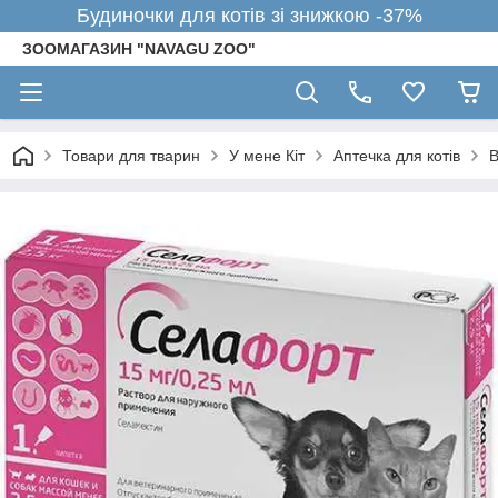
Будиночки для котів зі знижкою -37%
ЗООМАГАЗИН "NAVAGU ZOO"
Товари для тварин
У мене Кіт
Аптечка для котів
В