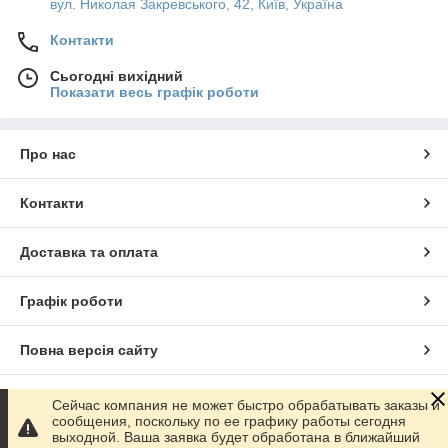
вул. Николая Закревського, 42, Київ, Україна
Контакти
Сьогодні вихідний
Показати весь графік роботи
Про нас
Контакти
Доставка та оплата
Графік роботи
Повна версія сайту
Сайт створено на маркетплейсі
Prom.ua
Сейчас компания не может быстро обрабатывать заказы и
сообщения, поскольку по ее графику работы сегодня
выходной. Ваша заявка будет обработана в ближайший
Політика конфіденційності