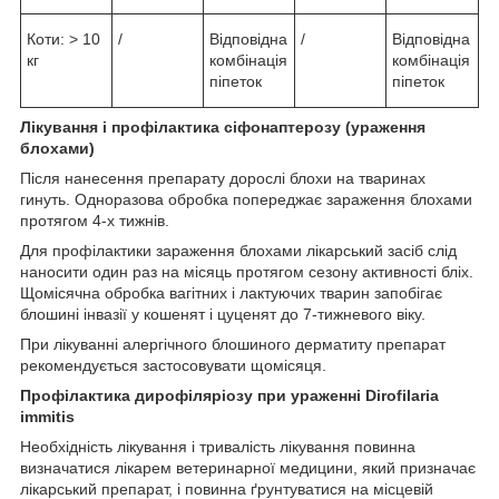
Коти: > 10
/
Відповідна
/
Відповідна
кг
комбінація
комбінація
піпеток
піпеток
Лікування і профілактика сіфонаптерозу (ураження
блохами)
Після нанесення препарату дорослі блохи на тваринах
гинуть. Одноразова обробка попереджає зараження блохами
протягом 4-х тижнів.
Для профілактики зараження блохами лікарський засіб слід
наносити один раз на місяць протягом сезону активності бліх.
Щомісячна обробка вагітних і лактуючих тварин запобігає
блошині інвазії у кошенят і цуценят до 7-тижневого віку.
При лікуванні алергічного блошиного дерматиту препарат
рекомендується застосовувати щомісяця.
Профілактика дирофіляріозу при ураженні Dirofilaria
immitis
Необхідність лікування і тривалість лікування повинна
визначатися лікарем ветеринарної медицини, який призначає
лікарський препарат, і повинна ґрунтуватися на місцевій