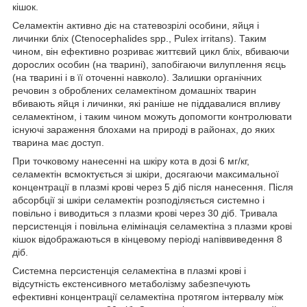
кішок.
Селамектін активно діє на статевозрілі особини, яйця і
личинки бліх (Ctenocephalides spp., Pulex irritans). Таким
чином, він ефективно розриває життєвий цикл бліх, вбиваючи
дорослих особин (на тварині), запобігаючи вилуплення яєць
(на тварині і в її оточенні навколо). Залишки органічних
речовин з оброблених селамектіном домашніх тварин
вбивають яйця і личинки, які раніше не піддавалися впливу
селамектіном, і таким чином можуть допомогти контролювати
існуючі зараження блохами на природі в районах, до яких
тварина має доступ.
При точковому нанесенні на шкіру кота в дозі 6 мг/кг,
селамектін всмоктується зі шкіри, досягаючи максимальної
концентрації в плазмі крові через 5 діб після нанесення. Після
абсорбції зі шкіри селамектін розподіляється системно і
повільно і виводиться з плазми крові через 30 діб. Тривала
персистенція і повільна елімінація селамектіна з плазми крові
кішок відображаються в кінцевому періоді напіввиведення 8
діб.
Системна персистенція селамектіна в плазмі крові і
відсутність екстенсивного метаболізму забезпечують
ефективні концентрації селамектіна протягом інтервалу між