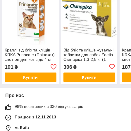
Краплі від бліх та кліщів
Від бліх та кліщів жувальні
Крап
KRKA Prinocate (Прінокат)
таблетки для собак Zoetis
KRKA
спот-он для котів до 4 кг
Сімпаріка 1,3-2,5 кг (1
спот
(1шт.)
таб.)
(1шт
191
306
187
₴
₴
Купити
Купити
Про нас
98% позитивних з 330 відгуків за рік
Працює з 12.11.2013
м. Київ