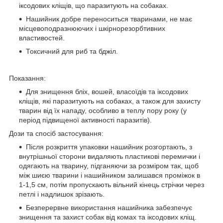
іксодових кліщів, що паразитують на собаках.
Нашийник добре переноситься тваринами, не має
місцевоподразнюючих і шкірнорезорбтивних
властивостей.
Токсичний для риб та бджіл.
Показання:
Для знищення бліх, вошей, власоїдів та іксодових
кліщів, які паразитують на собаках, а також для захисту
тварин від їх нападу, особливо в теплу пору року (у
період підвищеної активності паразитів).
Дози та спосіб застосування:
Після розкриття упаковки нашийник розгортають, з
внутрішньої сторони видаляють пластикові перемички і
одягають на тварину, підганяючи за розміром так, щоб
між шиєю тварини і нашийником залишався проміжок в
1-1,5 см, потім пропускають вільний кінець стрічки через
петлі і надлишок зрізають.
Безперервне використання нашийника забезпечує
знищення та захист собак від комах та іксодових кліщ.