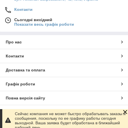
Контакти
Сьогодні вихідний
Показати весь графік роботи
Про нас
Контакти
Доставка та оплата
Графік роботи
Повна версія сайту
Сайт створено на маркетплейсі
Prom.ua
Сейчас компания не может быстро обрабатывать заказы и
сообщения, поскольку по ее графику работы сегодня
выходной. Ваша заявка будет обработана в ближайший
Політика конфіденційності
рабочий день.