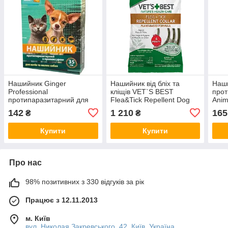
Нашийник Ginger
Нашийник від бліх та
Наш
Professional
кліщів VET`S BEST
прот
протипаразитарний для
Flea&Tick Repellent Dog
Anim
котів та дрібних собак,
Collar для собак, 60 см
соба
142
1 210
165
₴
₴
35см
Купити
Купити
Про нас
98% позитивних з 330 відгуків за рік
Працює з 12.11.2013
м. Київ
вул. Николая Закревського, 42, Київ, Україна