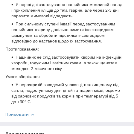
У перші дні застосування нашийника можливий напад
і прикріплення кліщів до тіла тварин, але через 2-3 дні
паразити мимоволі відпадають.
При сильному ступені інвазії перед застосуванням
нашийника тварину доцільно вимити інсектицидним
шампунем та обробити підстилки інсектицидом
відповідно до настанов щодо їх застосування.
Протипоказання:
Нашийник не слід застосовувати хворим на інфекційні
хвороби, годуючим і вагітним сукам, а також щенятам
молодше 2-місячного віку.
Умови зберігання:
У нерозкритій заводській упаковці, в захищеному від
світла, недоступному для дітей та тварин місці, окремо
від харчових продуктів та кормів при температурі від 5
до +30° С.
Приховати
Характеристики