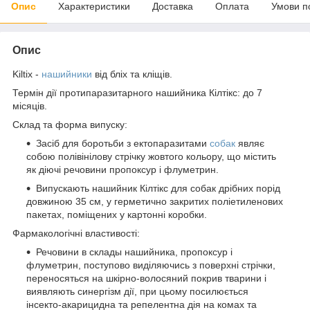
Опис
Характеристики
Доставка
Оплата
Умови п
Опис
Kiltix -
нашийники
від бліх та кліщів.
Термін дії протипаразитарного нашийника Кілтікс: до 7
місяців.
Склад та форма випуску:
Засіб для боротьби з ектопаразитами
собак
являє
собою полівінілову стрічку жовтого кольору, що містить
як діючі речовини пропоксур і флуметрин.
Випускають нашийник Кілтікс для собак дрібних порід
довжиною 35 см, у герметично закритих поліетиленових
пакетах, поміщених у картонні коробки.
Фармакологічні властивості:
Речовини в склады нашийника, пропоксур і
флуметрин, поступово виділяючись з поверхні стрічки,
переносяться на шкірно-волосяний покрив тварини і
виявляють синергізм дії, при цьому посилюється
інсекто-акарицидна та репелентна дія на комах та