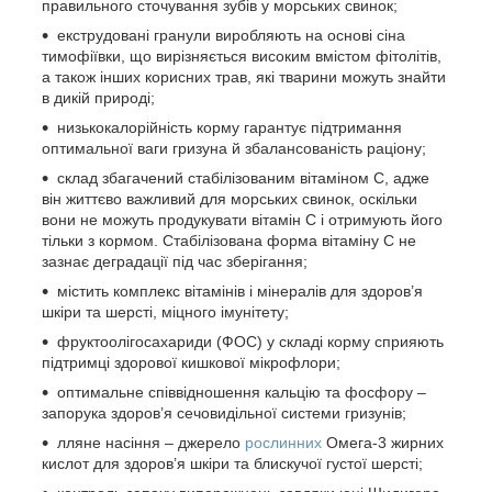
правильного сточування зубів у морських свинок;
екструдовані гранули виробляють на основі сіна
тимофіївки, що вирізняється високим вмістом фітолітів,
а також інших корисних трав, які тварини можуть знайти
в дикій природі;
низькокалорійність корму гарантує підтримання
оптимальної ваги гризуна й збалансованість раціону;
склад збагачений стабілізованим вітаміном С, адже
він життєво важливий для морських свинок, оскільки
вони не можуть продукувати вітамін С і отримують його
тільки з кормом. Стабілізована форма вітаміну С не
зазнає деградації під час зберігання;
містить комплекс вітамінів і мінералів для здоров’я
шкіри та шерсті, міцного імунітету;
фруктоолігосахариди (ФОС) у складі корму сприяють
підтримці здорової кишкової мікрофлори;
оптимальне співвідношення кальцію та фосфору –
запорука здоров’я сечовидільної системи гризунів;
лляне насіння – джерело
рослинних
Омега-3 жирних
кислот для здоров’я шкіри та блискучої густої шерсті;