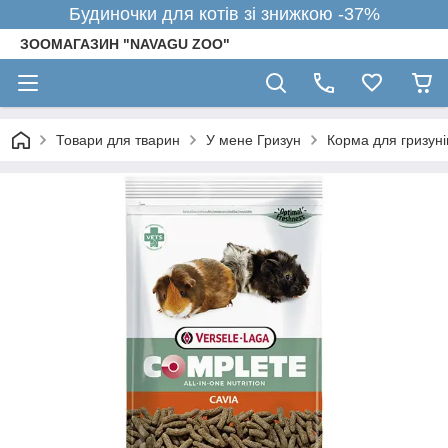
Будиночки для котів зі знижкою -37%
ЗООМАГАЗИН "NAVAGU ZOO"
Товари для тварин
У мене Гризун
Корма для гризуні