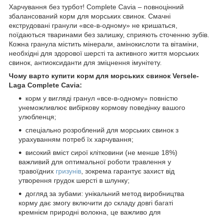
Харчування без турбот! Complete Cavia – повноцінний
збалансований корм для морських свинок. Смачні
екструдовані гранули «все-в-одному» не кришаться,
поїдаються тваринами без залишку, сприяють сточенню зубів.
Кожна гранула містить мінерали, амінокислоти та вітаміни,
необхідні для здорової шерсті та активного життя морських
свинок, антиоксиданти для зміцнення імунітету.
Чому варто купити корм для морських свинок Versele-
Laga Complete Cavia:
корм у вигляді гранул «все-в-одному» повністю
унеможливлює вибіркову кормову поведінку вашого
улюбленця;
спеціально розроблений для морських свинок з
урахуванням потреб їх харчування;
високий вміст сирої клітковини (не менше 18%)
важливий для оптимальної роботи травлення у
травоїдних
гризунів
, зокрема гарантує захист від
утворення грудок шерсті в шлунку;
догляд за зубами: унікальний метод виробництва
корму дає змогу включити до складу довгі багаті
кремнієм природні волокна, це важливо для