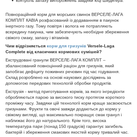
контроль запаху випорожнень завдяки юці Шидигера.
Повнораційний корм для морських свинок ВЕРСЕЛЕ-ЛАГА
КОМПЛІТ КАВІА розфасований із додаванням в пакунок
інертного газу. Тому повітря і волога не потрапляють
всередину пакунка, чим забезпечують необхідне збереження
свіжого смаку, запаху і вітамінів.
Чим відрізняється
корм для гризунів
Versele-Laga
Complete від класичних кормових сумішей?
Екструдовані гранули ВЕРСЕЛЕ-ЛАГА КОМПЛІТ –
збалансований повноцінний раціон для гризунів, який
запобігає дефіциту поживних речовин під час годування.
Склад розроблено на основі наукових досліджень за
допомогою передових технологій обробки продуктів.
Екструзія - метод приготування кормів, за якого інгредієнти
обробляються парою за високого тиску протягом короткого
проміжку часу. Завдяки цій технології корм краще засвоюється
гризунами. Фрукти та овочі завжди додаються до корму у
свіжому вигляді, що максимально покращує смак гранул і
наближає його до натурального. Крім того, висока
температура пари (понад 150 градусів) гарантує загибель
бактерій і збереження смакових якостей корму тривалий час.