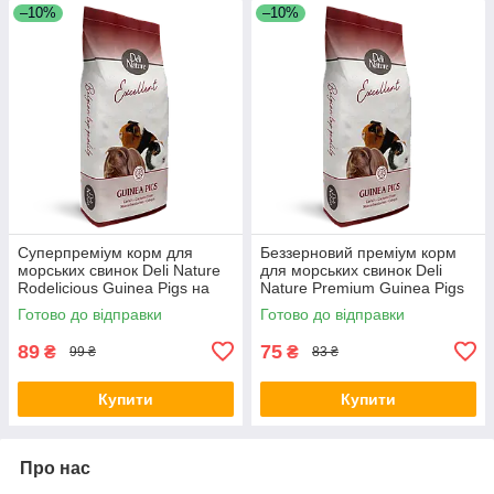
–10%
–10%
Суперпреміум корм для
Беззерновий преміум корм
морських свинок Deli Nature
для морських свинок Deli
Rodelicious Guinea Pigs на
Nature Premium Guinea Pigs
вагу 250 г
Grainfree на вагу 250 г
Готово до відправки
Готово до відправки
89
75
₴
₴
99 ₴
83 ₴
Купити
Купити
Про нас