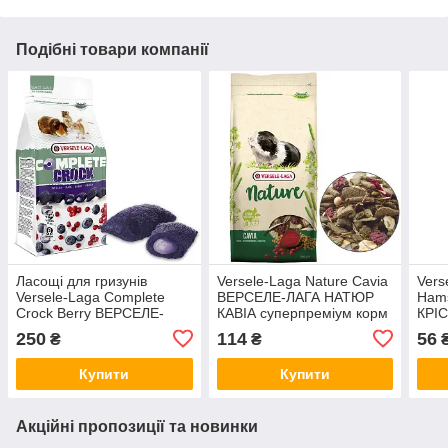
Подібні товари компанії
Ласощі для гризунів
Versele-Laga Nature Cavia
Vers
Versele-Laga Complete
ВЕРСЕЛЕ-ЛАГА НАТЮР
Ham
Crock Berry ВЕРСЕЛЕ-
КАВІА суперпреміум корм
КРІ
ЛАГА КОМПЛІТ ЯГОДИ, 50
для морських свинок на
корм
250
114
56
₴
₴
г
вагу 250 г
мише
250 
Купити
Купити
Акційні пропозиції та новинки