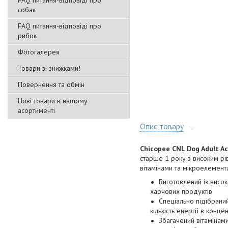
FAQ питання-відповіді про
собак
FAQ питання-відповіді про
рибок
Фотогалерея
Товари зі знижками!
Повернення та обмін
Нові товари в нашому
асортименті
Опис товару
Chicopee CNL Dog Adult Ac
старше 1 року з високим р
вітамінами та мікроелемент
Виготовлений із висок
харчових продуктів
Спеціально підібраний
кількість енергії в конц
Збагачений вітамінам