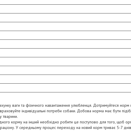
хунку ваги та фізичного навантаження улюбленця. Дотримуйтеся норм 
е враховуйте індивідуальні потреби собаки. Добова норма має бути підіб
у тварини.
дного корму на інший необхідно робити це поступово для того, щоб орг
 раціону. У середньому процес переходу на новий корм триває 5-7 днів