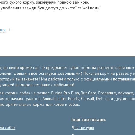
ного сухого корму, закінчуючи повною заміною.
в улюбленця завжди був доступ до чистої свіжої води!
ння
, но никто кроме нас не предлагает купить корм на развес в запаянно
экономит деньги и все останутся довольными:) Покупая корм на развес 
от который вы закажете! Мы работаем только с официальными поставщик
путацией и здоровьем ваших любимцев!
отов и собак на развес: Purina Pro Plan, Brit Care, Pronature, Advance,
ля кошачьих туалетов: Animall, Litter Pearls, Capsull, Dellicat и други
ко оригинальные корма для котов и собак.
Інші зоотовари:
для собак
Для гризунів