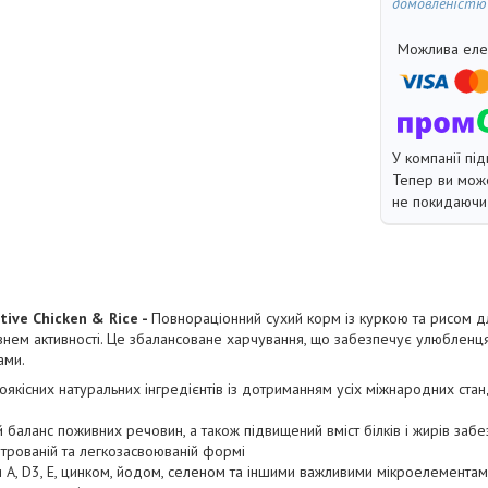
домовленістю
У компанії під
Тепер ви може
не покидаючи 
tive Chicken & Rice -
Повнораціонний сухий корм із куркою та рисом 
івнем активності. Це збалансоване харчування, що забезпечує улюблен
ами.
оякісних натуральних інгредієнтів із дотриманням усіх міжнародних ста
 баланс поживних речовин, а також підвищений вміст білків і жирів заб
ентрованій та легкозасвоюваній формі
и A, D3, E, цинком, йодом, селеном та іншими важливими мікроелементами