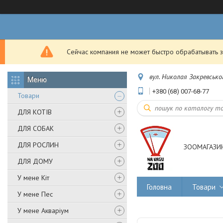
Сейчас компания не может быстро обрабатывать з
вул. Николая Закревськог
+380 (68) 007-68-77
Товари
ДЛЯ КОТІВ
ДЛЯ СОБАК
ДЛЯ РОСЛИН
ЗООМАГАЗИН
ДЛЯ ДОМУ
У мене Кіт
Головна
Товари
У мене Пес
У мене Акваріум