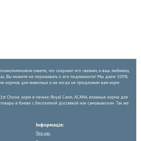
м полиэтиленовом пакете, что сохранит его свежим, и ваш любимец
у нас, Вы можете не переживать о его подлинности! Мы даем 100%
ами кормов для животных и не когда не предложим вам корм
 1st Choise, корм в пачках: Royal Canin, ACANA, влажные корма для
е зоотовары в Киеве с бесплатной доставкой или самовывозом. Так же
Інформація:
Про нас