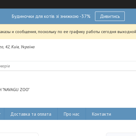
Будиночки для котів зі знижкою -37%
Дивитись
аказы и сообщения, поскольку по ее графику работы сегодня выходной
о, 42, Київ, Україна
 "NAVAGU ZOO"
Доставка та оплата
Про нас
Контакти