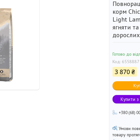
Повнорац
корм Chic
Light Lam
ягняти та
дорослих 
Готово до від
Код:
6558887
3 870 ₴
Ку
Купити з
+380 (68) 0
товару протя