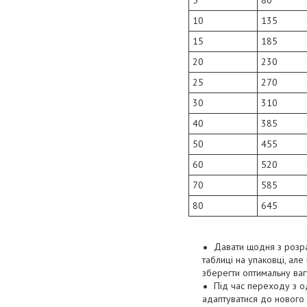
5
80
10
135
15
185
20
230
25
270
30
310
40
385
50
455
60
520
70
585
80
645
Давати щодня з розра
таблиці на упаковці, ал
зберегти оптимальну ваг
Під час переходу з о
адаптуватися до нового