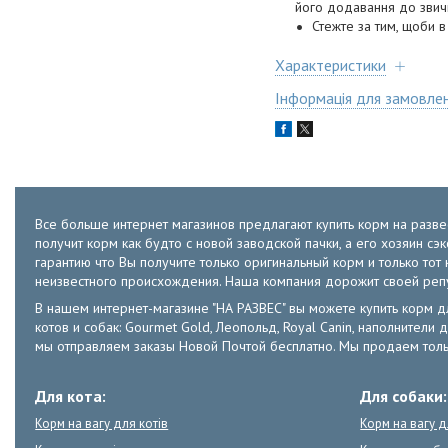
його додавання до звич
Стежте за тим, щоби 
Характеристики
Інформація для замовле
Все больше интернет магазинов предлагают купить корм на развес
получит корм как будто с новой заводской пачки, а его хозяин с
гарантию что Вы получите только оригинальный корм и только т
неизвестного происхождения. Наша компания дорожит своей ре
В нашем интернет-магазине "НА РАЗВЕС" вы можете купить корм для к
котов и собак: Gourmet Gold, Леопольд, Royal Canin, наполнители д
мы отправляем заказы Новой Почтой бесплатно. Мы продаем толь
Для кота:
Для собаки:
Корм на вагу для котів
Корм на вагу 