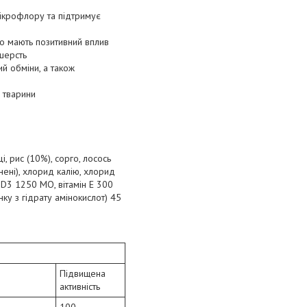
мікрофлору та підтримує
о мають позитивний вплив
 шерсть
й обміни, а також
 тварини
і, рис (10%), сорго, лосось
нені), хлорид калію, хлорид
н D3 1250 МО, вітамін Е 300
инку з гідрату амінокислот) 45
Підвищена
активність