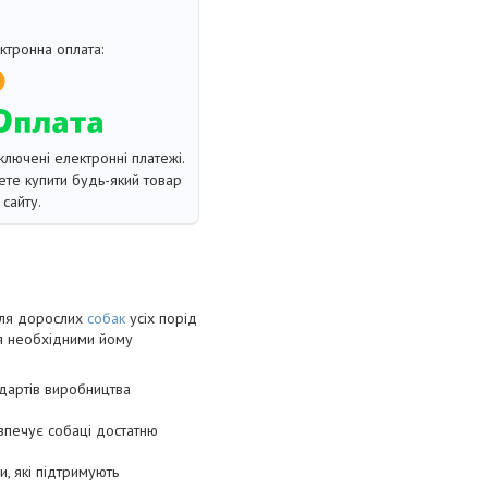
ключені електронні платежі.
те купити будь-який товар
сайту.
для дорослих
собак
усіх порід
ця необхідними йому
ндартів виробництва
езпечує собаці достатню
, які підтримують