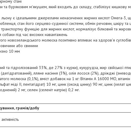
арному стані
и та буряковим м'якушем, який входить до складу, стабілізує кишкову 
ня льону є ідеальними джерелами ненасичених жирних кислот Омега-3, щ
любленця, стан його серцево-судинної системи, обмін речовин, шкіру та
є транспортну функцію для жирних кислот, нормалізує білковий та жирови
 собаки під час високих навантажень
того новозеландського молюска позитивно впливає на здоров'я суглобів
яловичини або свинини
изно 10 мм
ний та гідролізований 33%, де 27% з курки), кукурудза, жир свійської птиц
 (дегідратований), лляне насіння (3%), олія лосося (2%), дріжджі (зневод
атого молюска (0,1%), вміст добавок на 1 кг: Вітамін А 16000 МО, вітамі
ульфат міді II, пентагідрат) 10 мг, цинк (оксид цинку) 90 мг, цинк (хелат ц
однений) 2 мг, селен (селеніт натрію) 0,2 мг.
ування, грамів/добу
активність