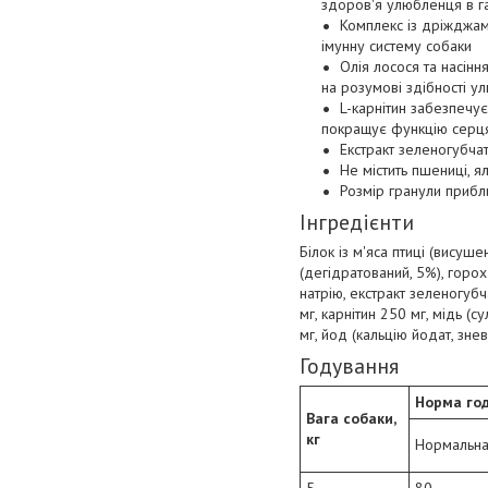
здоров'я улюбленця в г
Комплекс із дріжджам
імунну систему собаки
Олія лосося та насін
на розумові здібності у
L-карнітин забезпечу
покращує функцію серця
Екстракт зеленогубча
Не містить пшениці, 
Розмір гранули прибл
Інгредієнти
Білок із м'яса птиці (висуше
(дегідратований, 5%), горох
натрію, екстракт зеленогубч
мг, карнітин 250 мг, мідь (с
мг, йод (кальцію йодат, знев
Годування
Норма год
Вага собаки,
кг
Нормальна 