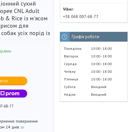
іонний сухий
opee CNL Adult
+38 068 007-68-77
b & Rice із м'ясом
 рисом для
собак усіх порід із
Графік роботи
Понеділок
10:00
18:00
правки
Вівторок
10:00
18:00
Середа
10:00
18:00
Четвер
10:00
18:00
Пʼятниця
10:00
18:00
пити
Субота
Вихідний
Неділя
Вихідний
07-68-77
повернення
гом 14 днів
за