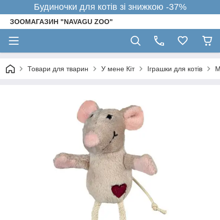
Будиночки для котів зі знижкою -37%
ЗООМАГАЗИН "NAVAGU ZOO"
Товари для тварин
У мене Кіт
Іграшки для котів
М