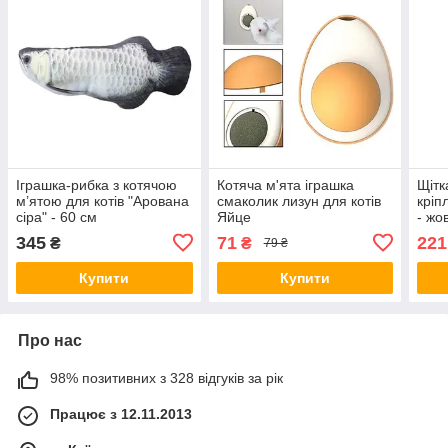
Іграшка-рибка з котячою
Котяча м'ята іграшка
Щітк
м’ятою для котів "Арована
смаколик лизун для котів
кріп
сіра" - 60 см
Яйце
- жо
345
71
221
₴
₴
79 ₴
Купити
Купити
Про нас
98% позитивних з 328 відгуків за рік
Працює з 12.11.2013