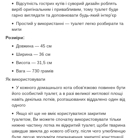
Відсутність гострих кутів і суворий дизайн роблять
виріб оригінальним і привабливим, тому туалет буде
гарно виглядати та доповнювати будь-який інтер'єр
Простий у використанні — туалет легко розбирати та
мити
Розміри:
Довжина — 45 см
Ширина — 36 см
Висота — 31,5 см
Вага — 730 грамів
Як використовувати
У кожного домашнього кота обов'язково повинен бути
його особистий туалет, а в разі великої житлової площі
навіть декілька лотків, розташованих віддалено один від
одного
Якщо кіт ще не вміє користуватися закритим
туалетом, Ви можете спочатку використовувати тільки
нижню частину лотка як відкритий туалет, щоби тварина
швидше звикла до нового об'єкту, після чого улюбленцю
буде легше зрозуміти призначення закритої конструкції,