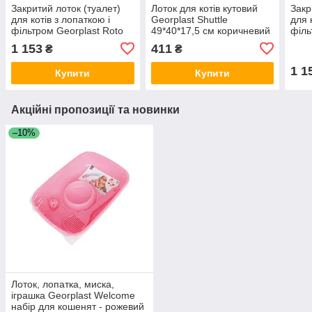
Закритий лоток (туалет)
Лоток для котів кутовий
Закр
для котів з лопаткою і
Georplast Shuttle
для 
фільтром Georplast Roto
49*40*17,5 см коричневий
філь
Toilet 52x40x40 см,
Toil
1 153
411
₴
₴
коричневий
блак
1 1
Купити
Купити
Акційні пропозиції та новинки
–10%
Лоток, лопатка, миска,
іграшка Georplast Welcome
набір для кошенят - рожевий