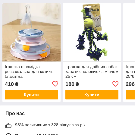
Іграшка пірамідка
Іграшка для дрібних собак
Ігро
розважальна для котиків
канатик чоловічок з м'ячем
для 
блакитна
25 см
25*8
зел
410
180
296
₴
₴
Купити
Купити
Про нас
98% позитивних з 328 відгуків за рік