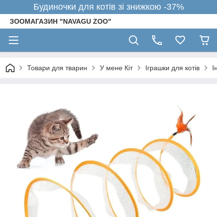
Будиночки для котів зі знижкою -37%
ЗООМАГАЗИН "NAVAGU ZOO"
Товари для тварин
У мене Кіт
Іграшки для котів
І