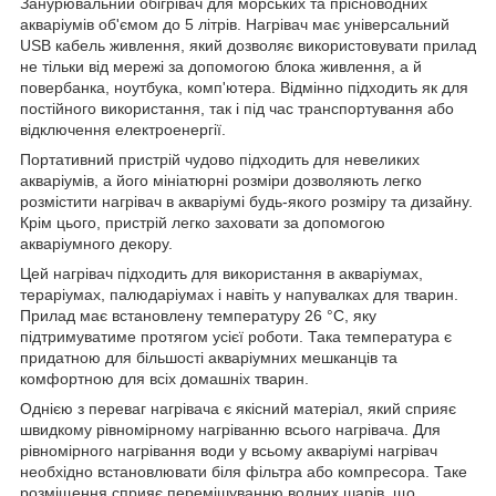
Занурювальний обігрівач для морських та прісноводних
акваріумів об'ємом до 5 літрів. Нагрівач має універсальний
USB кабель живлення, який дозволяє використовувати прилад
не тільки від мережі за допомогою блока живлення, а й
повербанка, ноутбука, комп'ютера. Відмінно підходить як для
постійного використання, так і під час транспортування або
відключення електроенергії.
Портативний пристрій чудово підходить для невеликих
акваріумів, а його мініатюрні розміри дозволяють легко
розмістити нагрівач в акваріумі будь-якого розміру та дизайну.
Крім цього, пристрій легко заховати за допомогою
акваріумного декору.
Цей нагрівач підходить для використання в акваріумах,
тераріумах, палюдаріумах і навіть у напувалках для тварин.
Прилад має встановлену температуру 26 °C, яку
підтримуватиме протягом усієї роботи. Така температура є
придатною для більшості акваріумних мешканців та
комфортною для всіх домашніх тварин.
Однією з переваг нагрівача є якісний матеріал, який сприяє
швидкому рівномірному нагріванню всього нагрівача. Для
рівномірного нагрівання води у всьому акваріумі нагрівач
необхідно встановлювати біля фільтра або компресора. Таке
розміщення сприяє перемішуванню водних шарів, що