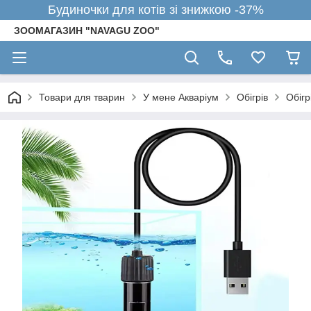
Будиночки для котів зі знижкою -37%
ЗООМАГАЗИН "NAVAGU ZOO"
Товари для тварин
У мене Акваріум
Обігрів
Обіг