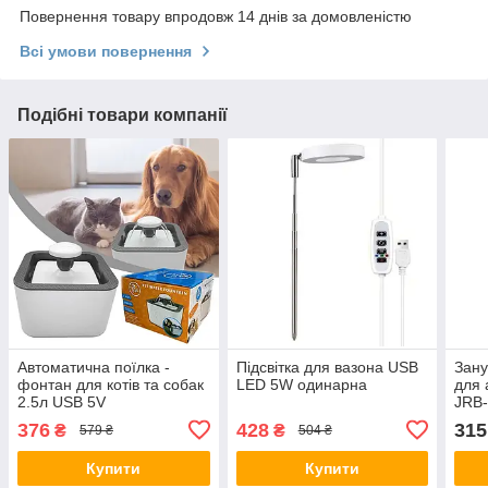
Повернення товару впродовж 14 днів за домовленістю
Всі умови повернення
Подібні товари компанії
Автоматична поїлка -
Підсвітка для вазона USB
Зану
фонтан для котів та собак
LED 5W одинарна
для 
2.5л USB 5V
JRB-
376
428
315
₴
₴
579 ₴
504 ₴
Купити
Купити