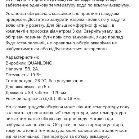
забезпечує однакову температуру води по всьому акваріуму.
Установка обігрівача є максимально простим і швидким
процесом. Достатньо занурити нагрівач повністю у воду та
включити у розетку. Для більш комфортної фіксації, в
комплекті є присоска діаметром 3 см. Зверніть увагу, що
обігрівач повинен бути повністю занурений, якщо прилад
буде встановлений, не правильно обігрів акваріума не
відбуватиметься або відбуватиметься некоректно.
Характеристики:
Виробник: QUANLONG.
Напруга: 5В, 2А.
Потужність: 10 Вт.
Температура: 26 °C, без регулювання.
Для акваріумів: до 5 л.
Довжина USB кабелю: 120 см.
Розміри нагрівача (ДхШ): 85 х 18 мм.
На скільки градусів обігрівач може підняти температуру воду
залежить від навколишньої температури, чим температура
нижче тим важче обігрівачу нагріти воду. Нагрів води
відбувається повільно. Обігрівач не має терморегулятора,
тому остаточна температура може коливатись в залежності
від навколишньої температури та об'єму акваріуму.