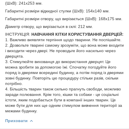
(ШхВ): 241х253 мм.
Габаритні розміри відкидної стулки (ШхВ): 154х140 мм.
Габаритні розміри отвору, що вирізається (ШхВ): 168х175 мм.
Діаметр отвору, що вирізається в склі: 212 мм.
ІНСТРУКЦІЯ:
НАВЧАННЯ КІТКИ КОРИСТУВАННЯ ДВЕРЦЕЙ:
1. Важливо виявляти терпіння щодо тварини. Не поспішайте.
2. Дозвольте тварині самому зрозуміти, що вона може входити
і виходити через двері. Не проводьте його насильно через
дверцята.
3. Стимулюйте вихованця до використання дверцят. Це
можна зробити за допомогою їжі. Спочатку погодуйте його
поряд із дверями всередині будинку, а потім поряд із дверями
зовні будинку. Повторіть цю процедуру стільки разів, скільки
потрібно.
4. Більшість тварин також сильно прагнуть свободи, можливо
заради полювання. Крім того, кішки та собаки - це соціальні
істоти, яким подобається бути в компанії інших тварин. Це
може бути для них ще одним стимулом вивчення території за
межами будинку.
Приховати