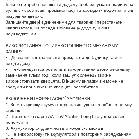
Більше не треба поспішати додому, щоб випускати тварину на
вулицю через певні проміжки часу та закладати подряпини від
пазурів на дверях.
Залишайте двері відчиненими для тварини і перестаньте
хвилюватися, чи попаде вихованець додому цілим і
неушкодженим.
ВИКОРИСТАННЯ ЧОТИРЕХСТОРІННОГО МЕХАНІЗМУ
ЗАПИРУ:
Дозволяє контролювати прихід кота до будинку та його
вихід з дому.
Рекомендується розпочати використання цього механізму
замикання тільки тоді, коли ваш улюбленець звикне
використовувати дверцята. В іншому випадку він може не
зрозуміти призначення дверцят і розгубитися.
ВКЛЮЧЕННЯ ІНФРАКРАСНОЇ ЗАСЛИНКИ:
1. Зніміть кришку акумулятора, натиснувши на неї в напрямку
стрілок.
2. Вставте 4 батареї AA 1.5V Alkaline Long Life у правильне
положення.
3. Акумулятор слід замінювати кожні 3-6 місяців.
4. Не використовуйте акумулятори з повторним заряджанням.