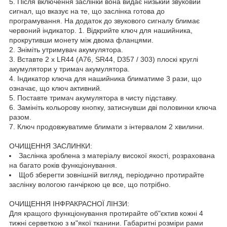
5. Після включення заслінки вона видає низький звуковий
сигнал, що вказує на те, що заслінка готова до
програмування. На додаток до звукового сигналу блимає
червоний індикатор. 1. Відкрийте ключ для нашийника,
прокрутивши монету між двома фланцями.
2. Зніміть утримувач акумулятора.
3. Вставте 2 x LR44 (A76, SR44, D357 / 303) плоскі круглі
акумулятори у тримач акумулятора.
4. Індикатор ключа для нашийника блиматиме 3 рази, що
означає, що ключ активний.
5. Поставте тримач акумулятора в чисту підставку.
6. Замініть кольорову кнопку, затиснувши дві половинки ключа
разом.
7. Ключ продовжуватиме блимати з інтервалом 2 хвилини.
ОЧИЩЕННЯ ЗАСЛИНКИ:
Заслінка зроблена з матеріалу високої якості, розрахована
на багато років функціонування.
Щоб зберегти зовнішній вигляд, періодично протирайте
заслінку вологою ганчіркою це все, що потрібно.
ОЧИЩЕННЯ ІНФРАКРАСНОЇ ЛІНЗИ:
Для кращого функціонування протирайте об"єктив кожні 4
тижні серветкою з м"якої тканини. Габаритні розміри рами