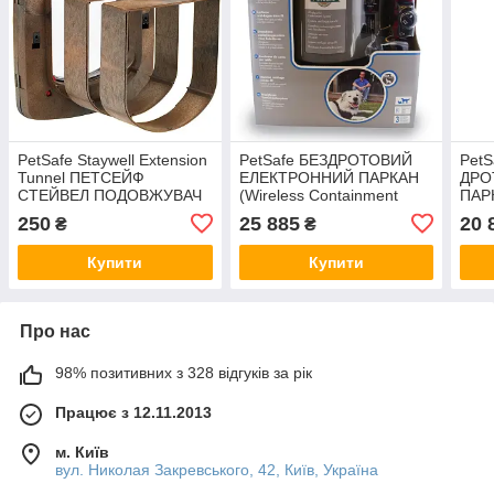
PetSafe Staywell Extension
PetSafe БЕЗДРОТОВИЙ
Pet
Tunnel ПЕТСЕЙФ
ЕЛЕКТРОННИЙ ПАРКАН
ДРО
СТЕЙВЕЛ ПОДОВЖУВАЧ
(Wireless Containment
ПАРК
ТУНЕЛЮ до дверей для
System) для собак від 3,6
для 
250
25 885
20 
₴
₴
собак та котів
кг
Купити
Купити
Про нас
98% позитивних з 328 відгуків за рік
Працює з 12.11.2013
м. Київ
вул. Николая Закревського, 42, Київ, Україна