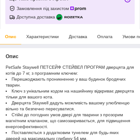
Замовлення під захистом
Доступна доставка
Опис
Характеристики
Доставка
Оплата
Умови п
Опис
PetSafe Staywell ПЕТСЕЙФ СТЕЙВЕЛ ПРОГРАМ дверцята для
котів до 7 кг, з програмним ключем:
Перешкоджають проникненню у ваш будинок бродячих
тварин.
Ключ з унікальним кодом на нашийнику відкриває дверцята
тільки для вашого кота.
Дверцята Staywell дадуть можливість вашому улюбленцю
вільно та безпечно пересуватися.
Стійкі до погодних умов двері для тварини з прозорим
магнітним клапаном, що самозакривається, для підвищення
енергоефективності.
Поставляється з додатковим тунелем для будь-яких
дверей на максимальну глибину 54 мм.