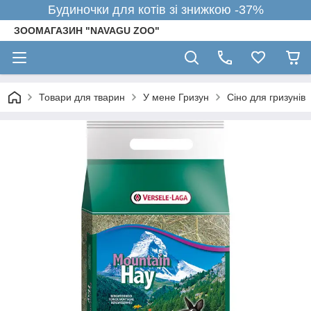
Будиночки для котів зі знижкою -37%
ЗООМАГАЗИН "NAVAGU ZOO"
Товари для тварин
У мене Гризун
Сіно для гризунів