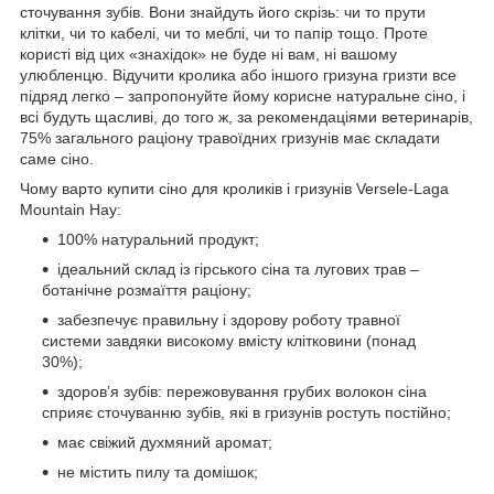
сточування зубів. Вони знайдуть його скрізь: чи то прути
клітки, чи то кабелі, чи то меблі, чи то папір тощо. Проте
користі від цих «знахідок» не буде ні вам, ні вашому
улюбленцю. Відучити кролика або іншого гризуна гризти все
підряд легко – запропонуйте йому корисне натуральне сіно, і
всі будуть щасливі, до того ж, за рекомендаціями ветеринарів,
75% загального раціону травоїдних гризунів має складати
саме сіно.
Чому варто купити сіно для кроликів і гризунів Versele-Laga
Mountain Hay:
100% натуральний продукт;
ідеальний склад із гірського сіна та лугових трав –
ботанічне розмаїття раціону;
забезпечує правильну і здорову роботу травної
системи завдяки високому вмісту клітковини (понад
30%);
здоров’я зубів: пережовування грубих волокон сіна
сприяє сточуванню зубів, які в гризунів ростуть постійно;
має свіжий духмяний аромат;
не містить пилу та домішок;