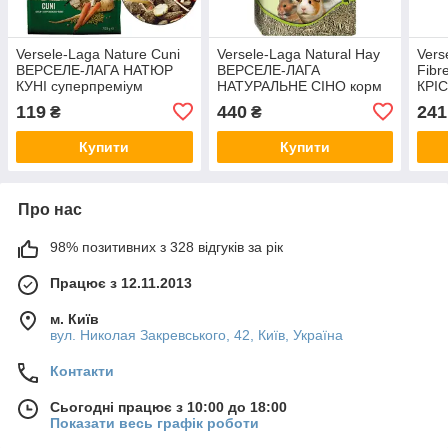
Versele-Laga Nature Cuni
Versele-Laga Natural Hay
Vers
ВЕРСЕЛЕ-ЛАГА НАТЮР
ВЕРСЕЛЕ-ЛАГА
Fib
КУНІ суперпреміум
НАТУРАЛЬНЕ СІНО корм
КРІ
беззерновий корм для
для кроликів, гризунів
дода
119
440
241
₴
₴
кроликів на вагу 250 г
для 
Купити
Купити
Про нас
98% позитивних з 328 відгуків за рік
Працює з 12.11.2013
м. Київ
вул. Николая Закревського, 42, Київ, Україна
Контакти
Сьогодні працює з 10:00 до 18:00
Показати весь графік роботи