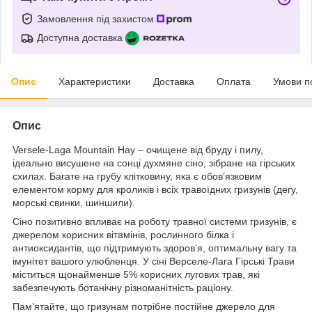
Замовлення під захистом
Доступна доставка
Опис
Характеристики
Доставка
Оплата
Умови п
Опис
Versele-Laga Mountain Hay – очищене від бруду і пилу,
ідеально висушене на сонці духмяне сіно, зібране на гірських
схилах. Багате на грубу клітковину, яка є обов’язковим
елементом корму для кроликів і всіх травоїдних гризунів (дегу,
морські свинки, шиншили).
Сіно позитивно впливає на роботу травної системи гризунів, є
джерелом корисних вітамінів, рослинного білка і
антиоксидантів, що підтримують здоров’я, оптимальну вагу та
імунітет вашого улюбленця. У сіні Верселе-Лага Гірські Трави
міститься щонайменше 5% корисних лугових трав, які
забезпечують ботанічну різноманітність раціону.
Пам’ятайте, що гризунам потрібне постійне джерело для