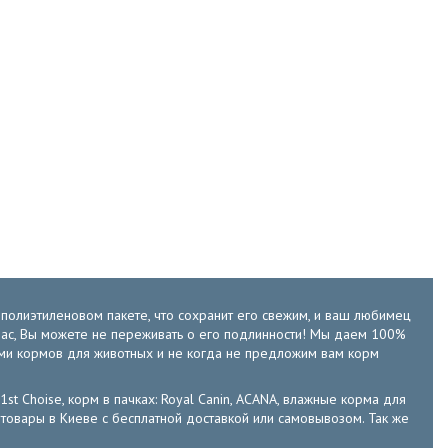
м полиэтиленовом пакете, что сохранит его свежим, и ваш любимец
у нас, Вы можете не переживать о его подлинности! Мы даем 100%
ами кормов для животных и не когда не предложим вам корм
 1st Choise, корм в пачках: Royal Canin, ACANA, влажные корма для
е зоотовары в Киеве с бесплатной доставкой или самовывозом. Так же