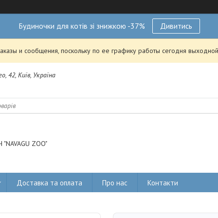
Будиночки для котів зі знижкою -37%
Дивитись
аказы и сообщения, поскольку по ее графику работы сегодня выходной
о, 42, Київ, Україна
 "NAVAGU ZOO"
Доставка та оплата
Про нас
Контакти