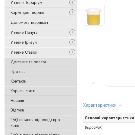
У мене Тераріум
Кормі для творців
Допомога тваринам
У мене Папуга
У мене Гризун
У мене Ставок
Доставка та оплата
Про нас
Контакти
Корисні статті
Новини
Характеристики
Відгуки
Основні характеристики
FAQ питання-відповіді про
котів
Виробник