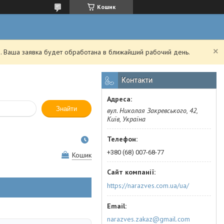
Кошик
. Ваша заявка будет обработана в ближайший рабочий день.
Контакти
Знайти
вул. Николая Закревського, 42,
Київ, Україна
+380 (68) 007-68-77
Кошик
https://narazves.com.ua/ua/
narazves.zakaz@gmail.com