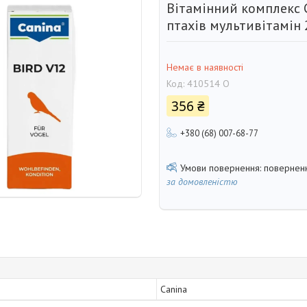
Вітамінний комплекс C
птахів мультивітамін 
Немає в наявності
Код:
410514 О
356 ₴
+380 (68) 007-68-77
поверненн
за домовленістю
Canina