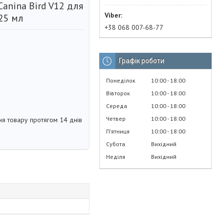
anina Bird V12 для
25 мл
+38 068 007-68-77
Графік роботи
Понеділок
10:00
18:00
Вівторок
10:00
18:00
Середа
10:00
18:00
Четвер
10:00
18:00
я товару протягом 14 днів
Пʼятниця
10:00
18:00
Субота
Вихідний
Неділя
Вихідний