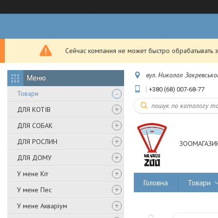
Сейчас компания не может быстро обрабатывать з
вул. Николая Закревськог
+380 (68) 007-68-77
Товари
ДЛЯ КОТІВ
ДЛЯ СОБАК
ДЛЯ РОСЛИН
ЗООМАГАЗИН
ДЛЯ ДОМУ
У мене Кіт
Головна
Товари
У мене Пес
У мене Акваріум