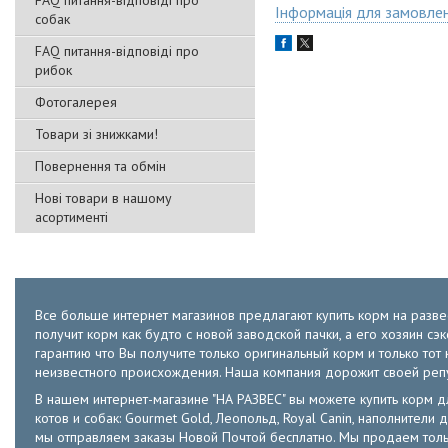
FAQ питання-відповіді про
Інформація для замовле
собак
FAQ питання-відповіді про
рибок
Фотогалерея
Товари зі знижками!
Повернення та обмін
Нові товари в нашому
асортименті
Все больше интернет магазинов предлагают купить корм на развес
получит корм как будто с новой заводской пачки, а его хозяин с
гарантию что Вы получите только оригинальный корм и только т
неизвестного происхождения. Наша компания дорожит своей ре
В нашем интернет-магазине "НА РАЗВЕС" вы можете купить корм для к
котов и собак: Gourmet Gold, Леопольд, Royal Canin, наполнители д
мы отправляем заказы Новой Почтой бесплатно. Мы продаем толь