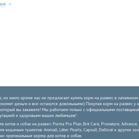
ння
, но никто кроме нас не предлагает купить корм на развес в запаянно
экономит деньги и все останутся довольными:) Покупая корм на развес 
от который вы закажете! Мы работаем только с официальными поставщик
путацией и здоровьем ваших любимцев!
отов и собак на развес: Purina Pro Plan, Brit Care, Pronature, Advance,
ля кошачьих туалетов: Animall, Litter Pearls, Capsull, Dellicat и други
ко оригинальные корма для котов и собак.