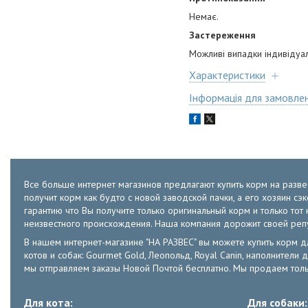
Немає.
Застереження
Можливі випадки індивідуа
Характеристики
Інформація для замовле
Все больше интернет магазинов предлагают купить корм на развес
получит корм как будто с новой заводской пачки, а его хозяин с
гарантию что Вы получите только оригинальный корм и только т
неизвестного происхождения. Наша компания дорожит своей ре
В нашем интернет-магазине "НА РАЗВЕС" вы можете купить корм для к
котов и собак: Gourmet Gold, Леопольд, Royal Canin, наполнители д
мы отправляем заказы Новой Почтой бесплатно. Мы продаем толь
Для кота:
Для собаки: