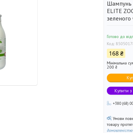
Шампунь 
ELITE ZO
зеленого
Готово до від
Код:
8505017
168 ₴
Мінімальна су
200 ₴
Ку
Купити з
+380 (68) 0
товару протя
домовленістю