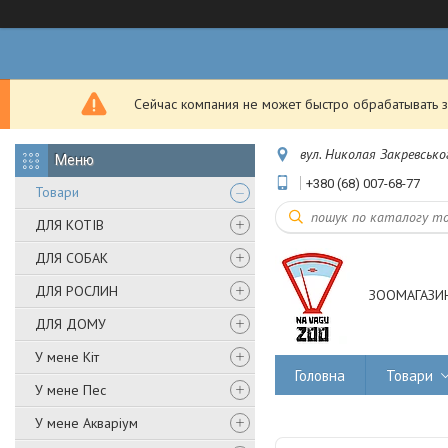
Сейчас компания не может быстро обрабатывать з
вул. Николая Закревськог
+380 (68) 007-68-77
Товари
ДЛЯ КОТІВ
ДЛЯ СОБАК
ДЛЯ РОСЛИН
ЗООМАГАЗИН
ДЛЯ ДОМУ
У мене Кіт
Головна
Товари
У мене Пес
У мене Акваріум