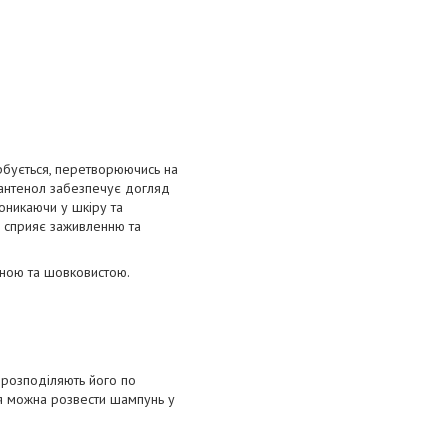
рбується, перетворюючись на
спантенол забезпечує догляд
роникаючи у шкіру та
, сприяє заживленню та
мною та шовковистою.
 розподіляють його по
я можна розвести шампунь у