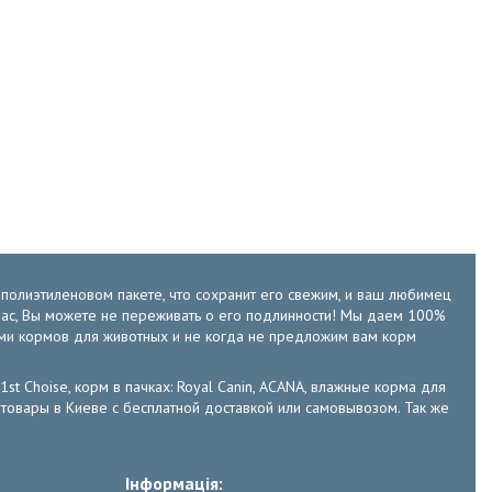
м полиэтиленовом пакете, что сохранит его свежим, и ваш любимец
у нас, Вы можете не переживать о его подлинности! Мы даем 100%
ами кормов для животных и не когда не предложим вам корм
 1st Choise, корм в пачках: Royal Canin, ACANA, влажные корма для
е зоотовары в Киеве с бесплатной доставкой или самовывозом. Так же
Інформація: