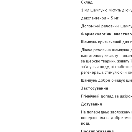
Склад
1 мл шампуню містить діюч
декспантенол – 5 мг.
Допоміжні речовини: шампу
Фармакологічні властиво
Шампунь призначений для гі
Діюча речовина шампуню де
пантотенову кислоту – віта
за шерстю тварини, живить ї
зв’язуючи воду, він забезп
регенерації, стимулюючи он
Шампунь добре очищує шкір
Застосування
Гігієнічний догляд за шкіро
Дозування
На попередньо зволожену ш
поверхні тіла та добре зм
воді.
Протипоказання