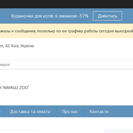
Будиночки для котів зі знижкою -37%
Дивитись
аказы и сообщения, поскольку по ее графику работы сегодня выходной
о, 42, Київ, Україна
 "NAVAGU ZOO"
Доставка та оплата
Про нас
Контакти