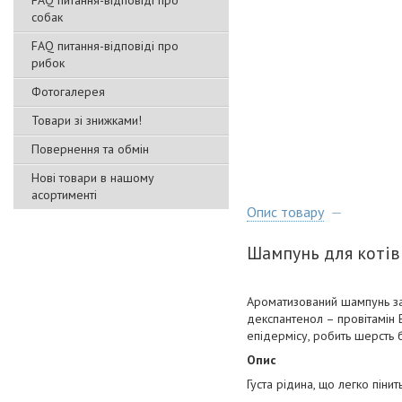
FAQ питання-відповіді про
собак
FAQ питання-відповіді про
рибок
Фотогалерея
Товари зі знижками!
Повернення та обмін
Нові товари в нашому
асортименті
Опис товару
Шампунь для котів 
Ароматизований шампунь зас
декспантенол – провітамін 
епідермісу, робить шерсть
Опис
Густа рідина, що легко піни