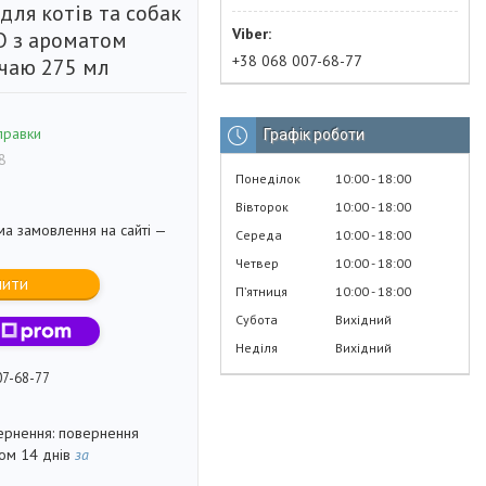
для котів та собак
O з ароматом
+38 068 007-68-77
 чаю 275 мл
правки
Графік роботи
8
Понеділок
10:00
18:00
Вівторок
10:00
18:00
ма замовлення на сайті —
Середа
10:00
18:00
Четвер
10:00
18:00
пити
Пʼятниця
10:00
18:00
Субота
Вихідний
Неділя
Вихідний
07-68-77
повернення
гом 14 днів
за