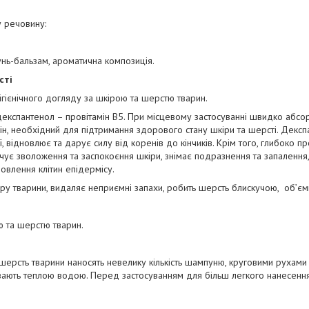
у речовину:
нь-бальзам, ароматична композиція.
сті
гієнічного догляду за шкірою та шерстю тварин.
кспантенол – провітамін В5. При місцевому застосуванні швидко абсо
мін, необхідний для підтримання здорового стану шкіри та шерсті. Дек
ї, відновлює та дарує силу від коренів до кінчиків. Крім того, глибоко п
ечує зволоження та заспокоєння шкіри, знімає подразнення та запалення
овлення клітин епідермісу.
у тварини, видаляє неприємні запахи, робить шерсть блискучою, об’є
ю та шерстю тварин.
ерсть тварини наносять невелику кількість шампуню, круговими рухами
ивають теплою водою. Перед застосуванням для більш легкого нанесенн