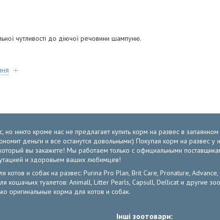
льної чутливості до діючої речовини шампуню.
ння
, но никто кроме нас не предлагает купить корм на развес в запаянно
экономит деньги и все останутся довольными:) Покупая корм на развес 
от который вы закажете! Мы работаем только с официальными поставщик
путацией и здоровьем ваших любимцев!
отов и собак на развес: Purina Pro Plan, Brit Care, Pronature, Advance,
ля кошачьих туалетов: Animall, Litter Pearls, Capsull, Dellicat и други
ко оригинальные корма для котов и собак.
Інші зоотовари: