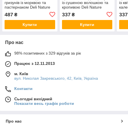
гризунів із морквою та
із сушеною волошкою та
із к
пастернаком Deli Nature
кропивою Deli Nature
кале
Rodelicious Timothy
Rodelicious Herbal
Rode
487
337
337
₴
₴
HayCarrot&Parsnip 600 г
HayCornflower&Nettle 600
HayR
г
600 
Купити
Купити
Про нас
98% позитивних з 329 відгуків за рік
Працює з 12.11.2013
м. Київ
вул. Николая Закревського, 42, Київ, Україна
Контакти
Сьогодні вихідний
Показати весь графік роботи
Про нас