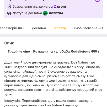
Замовлення під захистом
Доступна доставка
Характеристики
Доставка
Оплата
Умови повернення
Опис
Трав'яне сіно - Ромашка та кульбаба Rodelicious 600 г
Додатковий корм для кроликів та гризунів. Deli Nature - це
100% натуральний продукт, що складається з висушеного на
сонці сіна найвищої якості. З сушеною ромашкою та
кульбабою для ще більшої різноманітності та смаку. Сіно
підтримує кишкову флору, а довгі волокна сприяють гарній
перистальтиці кишечника. Зуби кроликів та гризунів постійно
ростуть, вживання трав'яного сіна забезпечує природний знос
зубів.
Інструкція: Переконайтеся, що у ваших тварин завжди є
доступ до трав'яного сіна Deli Nature Роделісіус.