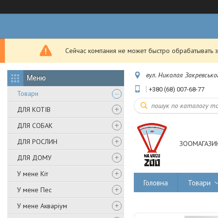
Сейчас компания не может быстро обрабатывать з
вул. Николая Закревськог
+380 (68) 007-68-77
Товари
ДЛЯ КОТІВ
ДЛЯ СОБАК
ДЛЯ РОСЛИН
ЗООМАГАЗИН
ДЛЯ ДОМУ
У мене Кіт
Головна
Товари
У мене Пес
У мене Акваріум