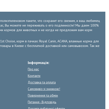
м полиэтиленовом пакете, что сохранит его свежим, и ваш любимец
у нас, Вы можете не переживать о его подлинности! Мы даем 100%
ами кормов для животных и не когда не предложим вам корм
 1st Choise, корм в пачках: Royal Canin, ACANA, влажные корма для
е зоотовары в Киеве с бесплатной доставкой или самовывозом. Так же
Інформація:
Про нас
Контакти
Доставка та оплата
Самовивіз зі знижкою!
Повернення та обмін
Питання - Відповідь
Договір публічної оферти