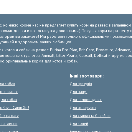
, но никто кроме нас не предлагает купить корм на развес в запаянно
экономит деньги и все останутся довольными:) Покупая корм на развес 
от который вы закажете! Мы работаем только с официальными поставщик
путацией и здоровьем ваших любимцев!
отов и собак на развес: Purina Pro Plan, Brit Care, Pronature, Advance,
ля кошачьих туалетов: Animall, Litter Pearls, Capsull, Dellicat и други
ко оригинальные корма для котов и собак.
Інші зоотовари:
для собак
Для гризунів
к в пачках
Для папуг
для собак
Для земноводних
 Royal Canin Хіт!
Для акваріумів
бак на вагу
Для ставків та басейнів
 та глистів
Для коней
та пелюшки
Електроніка для тварин