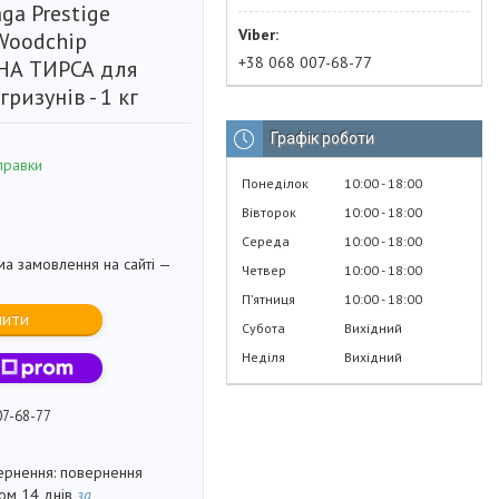
aga Prestige
Woodchip
+38 068 007-68-77
НА ТИРСА для
гризунів - 1 кг
Графік роботи
правки
Понеділок
10:00
18:00
Вівторок
10:00
18:00
Середа
10:00
18:00
ма замовлення на сайті —
Четвер
10:00
18:00
Пʼятниця
10:00
18:00
пити
Субота
Вихідний
Неділя
Вихідний
07-68-77
повернення
гом 14 днів
за