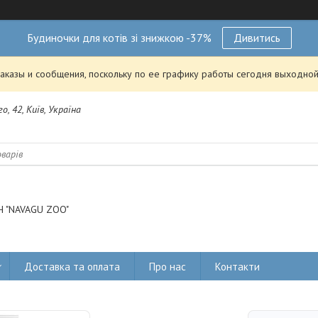
Будиночки для котів зі знижкою -37%
Дивитись
аказы и сообщения, поскольку по ее графику работы сегодня выходной
о, 42, Київ, Україна
 "NAVAGU ZOO"
Доставка та оплата
Про нас
Контакти