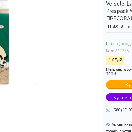
Versele-L
Prespack 
ПРЕСОВА
птахів та 
Готово до від
Код:
241288
165 ₴
Мінімальна су
200 ₴
Ку
Купити з
+380 (68) 0
товару протя