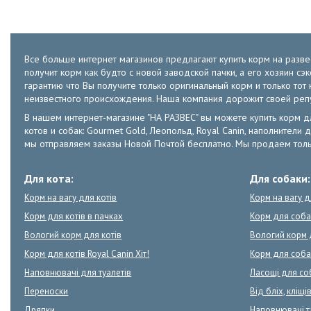
Все больше интернет магазинов предлагают купить корм на развес
получит корм как будто с новой заводской пачки, а его хозяин с
гарантию что Вы получите только оригинальный корм и только т
неизвестного происхождения. Наша компания дорожит своей ре
В нашем интернет-магазине "НА РАЗВЕС" вы можете купить корм для к
котов и собак: Gourmet Gold, Леопольд, Royal Canin, наполнители д
мы отправляем заказы Новой Почтой бесплатно. Мы продаем толь
Для кота:
Для собаки:
Корм на вагу для котів
Корм на вагу 
Корм для котів в пачках
Корм для соба
Вологий корм для котів
Вологий корм 
Корм для котів Royal Canin Хіт!
Корм для собак
Наповнювачі для туалетів
Ласощі для со
Переноски
Від бліх, кліщів
Дряпки
Наповнювачі 