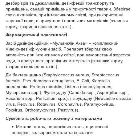
дезбар’єрів та дезкилимків, дезінфекції транспорту та
приміщень, санації приміщень у присутності тварин. Зберігає
свою активність при інтенсивному світлі, при використанні
жорсткої води, в присутності органічних матеріалів (залишки
корму, тваринні виділення та ін.).
Фармацевтичні властивості
Засіб дезінфекційний «Мультиклін Аква» – комплексний
миючо-дезінфікуючий засіб. Препарат зберігає свою
активність при інтенсивному світлі, при використанні жорсткої
води, в присутності органічних матеріалів (залишки корму,
тваринні виділення та ін.)
Діє бактерицидно (Staphylococcus aureus, Streptococcus
faecalis, Pseudomonas aeruginosa, E. Coli, Klebsiella
pneumonia, Proteus mirabilis, Listeria monocytogenes,
Mycoplasma spp.), Фунгіцидну (Candida spp., Aspergillus spp.,
Fusarium spp., Penicillium spp.), і віруцидну (Newcastle disease
virus, Reovirus, Rotavirus, Coronavirus, Paramyxovirus,
Poxvirus, Orthomyxovirus, Pestivirus).
Сумісність робочого розчину з матеріалами
Метали: сталь, нержавіюча сталь, оцинковані
поверхні, кольорові метали та їх сплави.