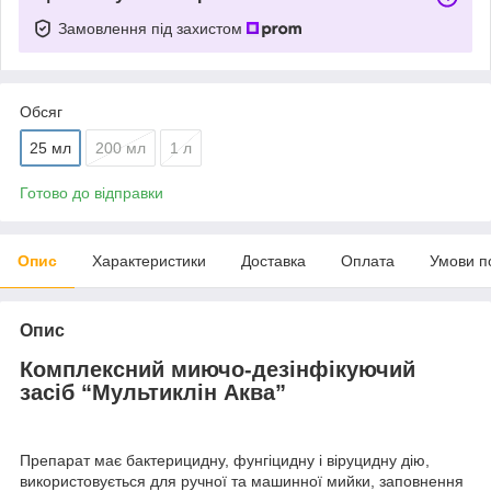
Замовлення під захистом
Обсяг
25 мл
200 мл
1 л
Готово до відправки
Опис
Характеристики
Доставка
Оплата
Умови п
Опис
Комплексний миючо-дезінфікуючий
засіб “Мультиклін Аква”
Препарат має бактерицидну, фунгіцидну і віруцидну дію,
використовується для ручної та машинної мийки, заповнення