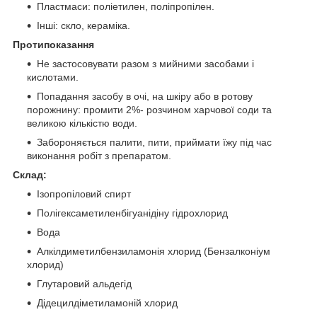
Пластмаси: поліетилен, поліпропілен.
Інші: скло, кераміка.
Протипоказання
Не застосовувати разом з мийними засобами і
кислотами.
Попадання засобу в очі, на шкіру або в ротову
порожнину: промити 2%- розчином харчової соди та
великою кількістю води.
Забороняється палити, пити, приймати їжу під час
виконання робіт з препаратом.
Склад:
Ізопропіловий спирт
Полігексаметиленбігуанідіну гідрохлорид
Вода
Алкілдиметилбензиламонія хлорид (Бензалконіум
хлорид)
Глутаровий альдегід
Дідецилдіметиламоній хлорид