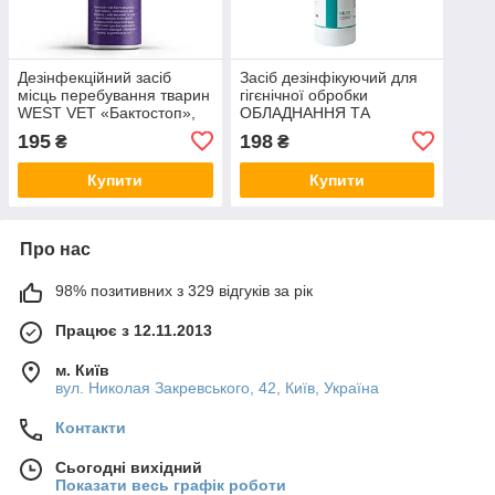
Дезінфекційний засіб
Засіб дезінфікуючий для
місць перебування тварин
гігєнічної обробки
WEST VET «Бактостоп»,
ОБЛАДНАННЯ ТА
150 мл
ІНСТРУМЕНТАРІЮ West
195
198
₴
₴
Vet CETREBA-MI/10 500мл
Купити
Купити
Про нас
98% позитивних з 329 відгуків за рік
Працює з 12.11.2013
м. Київ
вул. Николая Закревського, 42, Київ, Україна
Контакти
Сьогодні вихідний
Показати весь графік роботи