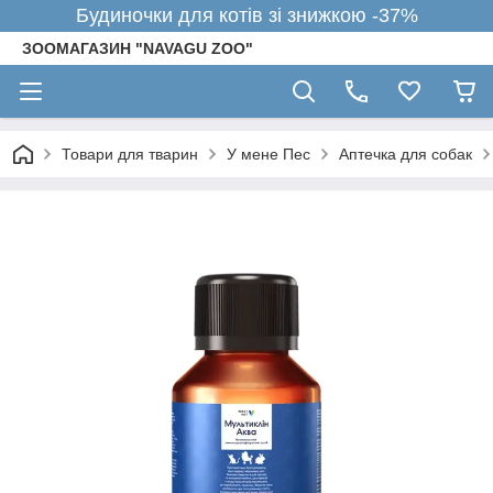
Будиночки для котів зі знижкою -37%
ЗООМАГАЗИН "NAVAGU ZOO"
Товари для тварин
У мене Пес
Аптечка для собак