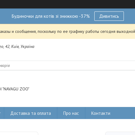
Будиночки для котів зі знижкою -37%
Дивитись
аказы и сообщения, поскольку по ее графику работы сегодня выходной
о, 42, Київ, Україна
 "NAVAGU ZOO"
Доставка та оплата
Про нас
Контакти