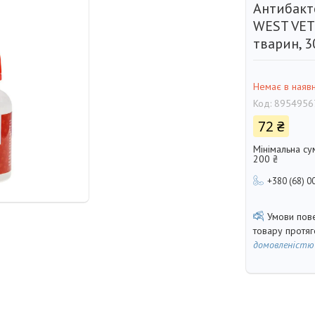
Антибакт
WEST VET
тварин, 3
Немає в наявн
Код:
8954956
72 ₴
Мінімальна су
200 ₴
+380 (68) 0
товару протя
домовленістю