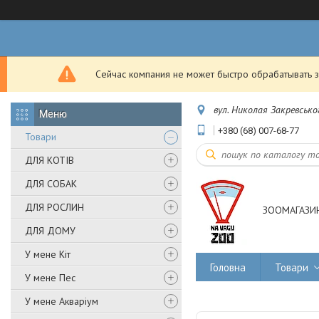
Сейчас компания не может быстро обрабатывать з
вул. Николая Закревськог
+380 (68) 007-68-77
Товари
ДЛЯ КОТІВ
ДЛЯ СОБАК
ДЛЯ РОСЛИН
ЗООМАГАЗИН
ДЛЯ ДОМУ
У мене Кіт
Головна
Товари
У мене Пес
У мене Акваріум