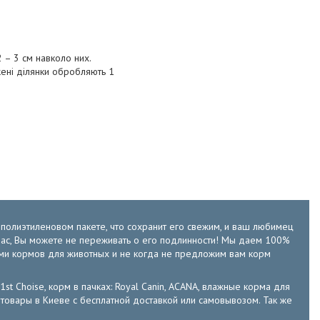
 – 3 см навколо них.
жені ділянки обробляють 1
м полиэтиленовом пакете, что сохранит его свежим, и ваш любимец
у нас, Вы можете не переживать о его подлинности! Мы даем 100%
ами кормов для животных и не когда не предложим вам корм
 1st Choise, корм в пачках: Royal Canin, ACANA, влажные корма для
е зоотовары в Киеве с бесплатной доставкой или самовывозом. Так же