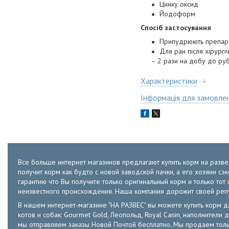
Цинку оксид
Йодоформ
Спосіб застосування
Припудрюють препарат
Для ран після хірург
– 2 рази на добу до ру
Характеристики
Інформація для замовле
Все больше интернет магазинов предлагают купить корм на развес
получит корм как будто с новой заводской пачки, а его хозяин с
гарантию что Вы получите только оригинальный корм и только т
неизвестного происхождения. Наша компания дорожит своей ре
В нашем интернет-магазине "НА РАЗВЕС" вы можете купить корм для к
котов и собак: Gourmet Gold, Леопольд, Royal Canin, наполнители д
мы отправляем заказы Новой Почтой бесплатно. Мы продаем толь