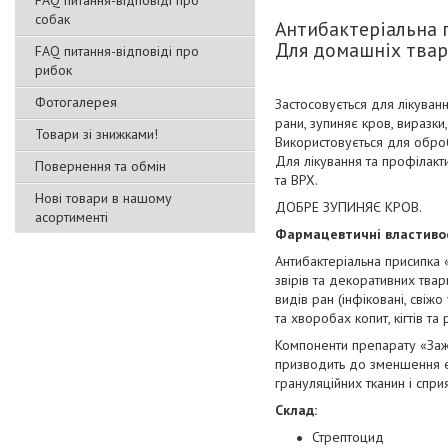
FAQ питання-відповіді про
собак
Антибактеріальна 
Для домашніх твар
FAQ питання-відповіді про
рибок
Фотогалерея
Застосовується для лікуванн
рани, зупиняє кров, виразки,
Товари зі знижками!
Використовується для оброб
Для лікування та профілакти
Повернення та обмін
та ВРХ.
Нові товари в нашому
ДОБРЕ ЗУПИНЯЄ КРОВ.
асортименті
Фармацевтичні властиво
Антибактеріальна присипка «
звірів та декоративних твар
видів ран (інфіковані, свіжо
та хворобах копит, кігтів т
Компоненти препарату «Зажи
призводить до зменшення е
грануляційних тканин і спр
Склад:
Стрептоцид