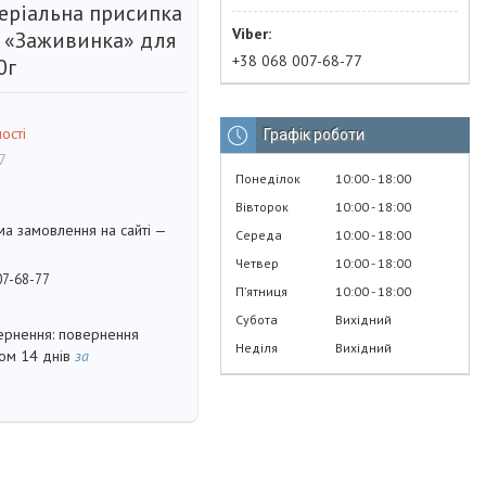
еріальна присипка
 «Заживинка» для
+38 068 007-68-77
0г
ості
Графік роботи
7
Понеділок
10:00
18:00
Вівторок
10:00
18:00
ма замовлення на сайті —
Середа
10:00
18:00
Четвер
10:00
18:00
07-68-77
Пʼятниця
10:00
18:00
Субота
Вихідний
повернення
Неділя
Вихідний
гом 14 днів
за