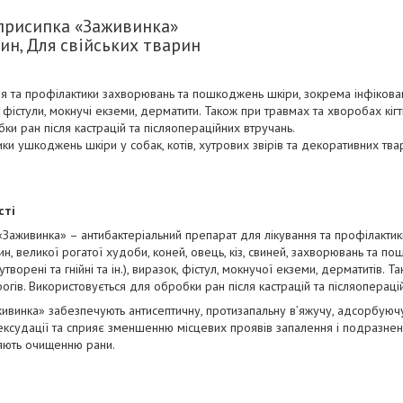
присипка «Заживинка»
ин, Для свійських тварин
я та профілактики захворювань та пошкоджень шкіри, зокрема інфіковані,
 фістули, мокнучі екземи, дерматити. Також при травмах та хворобах кігтів
ки ран після кастрацій та післяопераційних втручань.
ки ушкоджень шкіри у собак, котів, хутрових звірів та декоративних твари
сті
Заживинка» – антибактеріальний препарат для лікування та профілактики 
ин, великої рогатої худоби, коней, овець, кіз, свиней, захворювань та п
 утворені та гнійні та ін.), виразок, фістул, мокнучої екземи, дерматитів
а рогів. Використовується для обробки ран після кастрацій та післяопераці
винка» забезпечують антисептичну, протизапальну в’яжучу, адсорбуючу 
ксудації та сприяє зменшенню місцевих проявів запалення і подразненн
ияють очищенню рани.