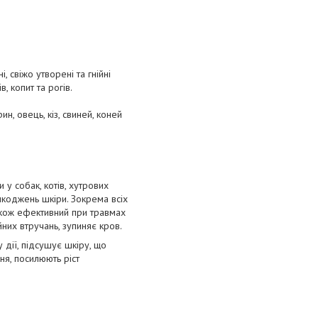
 свіжо утворені та гнійні
, копит та рогів.
н, овець, кіз, свиней, коней
у собак, котів, хутрових
ошкоджень шкіри. Зокрема всіх
. Також ефективний при травмах
йних втручань, зупиняє кров.
дії, підсушує шкіру, що
я, посилюють ріст