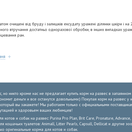
ом очищені від бруду і залишків ексудату уражені ділянки шкіри і на 2
ічного втручання достатньо одноразової обробки, в інших випадках ура
бцювання ран.
ння
, но никто кроме нас не предлагает купить корм на развес в запаянно
экономит деньги и все останутся довольными:) Покупая корм на развес 
от который вы закажете! Мы работаем только с официальными поставщик
путацией и здоровьем ваших любимцев!
отов и собак на развес: Purina Pro Plan, Brit Care, Pronature, Advance,
ля кошачьих туалетов: Animall, Litter Pearls, Capsull, Dellicat и други
ко оригинальные корма для котов и собак.