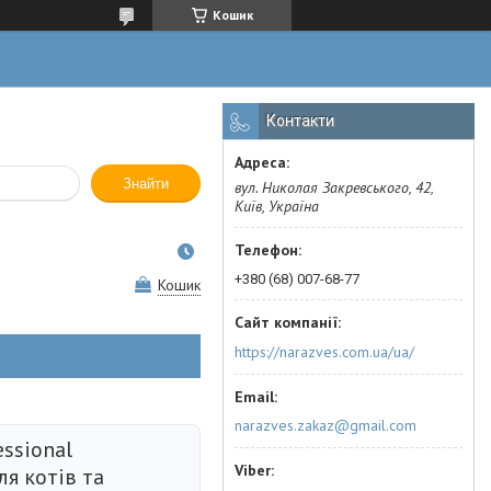
Кошик
Контакти
Знайти
вул. Николая Закревського, 42,
Київ, Україна
+380 (68) 007-68-77
Кошик
https://narazves.com.ua/ua/
narazves.zakaz@gmail.com
ssional
я котів та