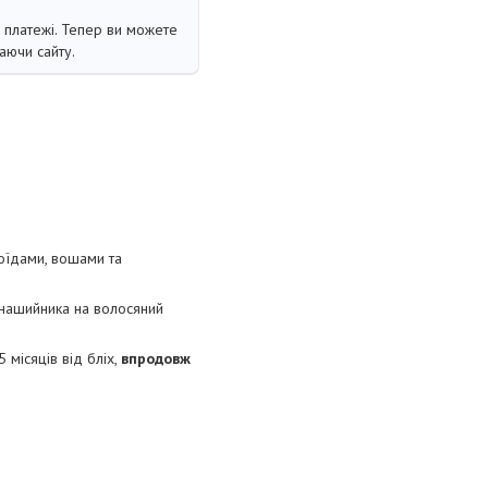
і платежі. Тепер ви можете
аючи сайту.
оїдами, вошами та
 нашийника на волосяний
 місяців від бліх,
впродовж