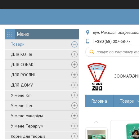
вул. Николая Закревськог
+380 (68) 007-68-77
Товари
ДЛЯ КОТІВ
ДЛЯ СОБАК
ДЛЯ РОСЛИН
ЗООМАГАЗИН
ДЛЯ ДОМУ
У мене Кіт
Головна
Товари
У мене Пес
У мене Акваріум
У мене Тераріум
Кормі для творців