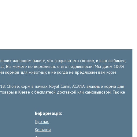
м полиэтиленовом пакете, что сохранит его свежим, и ваш любимец
у нас, Вы можете не переживать о его подлинности! Мы даем 100%
ами кормов для животных и не когда не предложим вам корм
 1st Choise, корм в пачках: Royal Canin, ACANA, влажные корма для
е зоотовары в Киеве с бесплатной доставкой или самовывозом. Так же
Інформація:
Про нас
Контакти