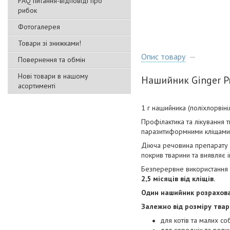
FAQ питання-відповіді про
рибок
Фотогалерея
Товари зі знижками!
Опис товару
Повернення та обмін
Нові товари в нашому
Нашийник Ginger P
асортименті
1 г нашийника (поліхлорвіні
Профілактика та лікування 
паразитиформними кліщами на
Діюча речовина препарату 
покрив тварини та виявляє 
Безперервне використання н
2,5 місяців від кліщів.
Один нашийник розрахова
Залежно від розміру твар
для котів та малих с