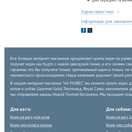
для середніх та вели
Характеристики
Інформація для замовле
Все больше интернет магазинов предлагают купить корм на развес
получит корм как будто с новой заводской пачки, а его хозяин с
гарантию что Вы получите только оригинальный корм и только т
неизвестного происхождения. Наша компания дорожит своей ре
В нашем интернет-магазине "НА РАЗВЕС" вы можете купить корм для к
котов и собак: Gourmet Gold, Леопольд, Royal Canin, наполнители д
мы отправляем заказы Новой Почтой бесплатно. Мы продаем толь
Для кота:
Для собаки:
Корм на вагу для котів
Корм на вагу 
Корм для котів в пачках
Корм для соба