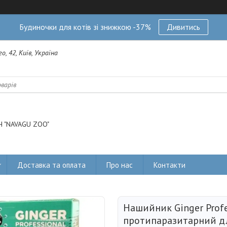
Будиночки для котів зі знижкою -37%
Дивитись
о, 42, Київ, Україна
 "NAVAGU ZOO"
Доставка та оплата
Про нас
Контакти
Нашийник Ginger Profe
протипаразитарний дл