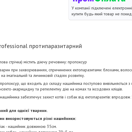
У компанії підключені електронн
купити будь-який товар не покид
rofessional протипаразитарний
лова стрічка) містить діючу речовину: пропоксур
тварин при захворюваннях, спричинених ектопаразитами: блохами, волос
 імагінальній та личинковій стадіях розвитку.
пропоксур, що входить до складу нашийника поступово вивільняється з
інсекто-акарицидну та репелентну дію на комах та іксодових кліщів.
ашийника забезпечує захист котів і собак від ектопаразитів: впродовж 5
ний для однієї тварини.
ин використовуються різні нашийники:
обак - нашийник довжиною 35см.