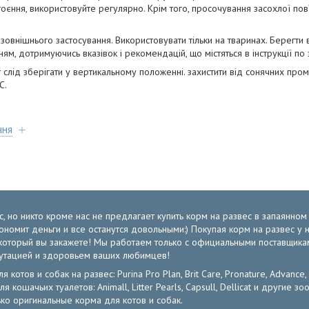
оєння, використовуйте регулярно. Крім того, просочування засохлої пов
зовнішнього застосування. Використовувати тільки на тваринах. Берегти в
ям, дотримуючись вказівок і рекомендацій, що містяться в інструкції по
слід зберігати у вертикальному положенні. захистити від сонячних проме
С.
ння
, но никто кроме нас не предлагает купить корм на развес в запаянно
экономит деньги и все останутся довольными:) Покупая корм на развес 
от который вы закажете! Мы работаем только с официальными поставщик
путацией и здоровьем ваших любимцев!
отов и собак на развес: Purina Pro Plan, Brit Care, Pronature, Advance,
ля кошачьих туалетов: Animall, Litter Pearls, Capsull, Dellicat и други
ко оригинальные корма для котов и собак.