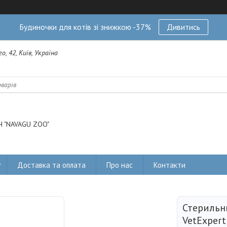
Будиночки для котів зі знижкою -37%
Дивитись
о, 42, Київ, Україна
 "NAVAGU ZOO"
Доставка та оплата
Про нас
Контакти
Стерильн
VetExper