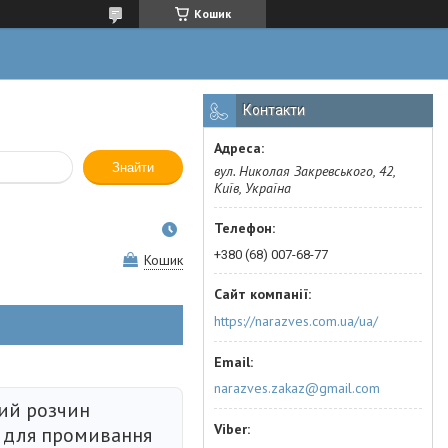
Кошик
Контакти
Знайти
вул. Николая Закревського, 42,
Київ, Україна
+380 (68) 007-68-77
Кошик
https://narazves.com.ua/ua/
narazves.zakaz@gmail.com
ий розчин
t для промивання