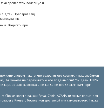
’язки препаратом полегшує її
ід дітей. Препарат слід
 застосуванню.
нів. Зберігати при
м полиэтиленовом пакете, что сохранит его свежим, и ваш любимец
у нас, Вы можете не переживать о его подлинности! Мы даем 100%
ами кормов для животных и не когда не предложим вам корм
 1st Choise, корм в пачках: Royal Canin, ACANA, влажные корма для
е зоотовары в Киеве с бесплатной доставкой или самовывозом. Так же