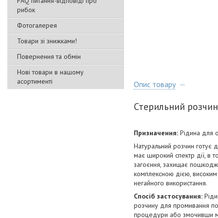
FAQ питання-відповіді про
рибок
Фотогалерея
Товари зі знижками!
Повернення та обмін
Нові товари в нашому
асортименті
Опис товару
Стерильний розчин 
Призначення:
Рідина для о
Натуральний розчин готує д
має широкий спектр дії, в 
загоєння, захищає пошкоджен
комплексною дією, високим 
негайного використання.
Спосіб застосування:
Ріди
розчину для промивання пос
процедури або змочивши ма