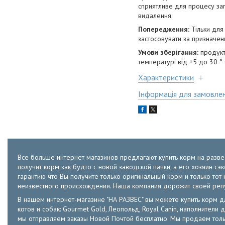
сприятливе для процесу заг
видалення.
Попередження:
Тільки для 
застосовувати за призначенн
Умови зберігання:
продукт 
температурі від +5 до 30 ° 
Характеристики
Інформація для замовле
Все больше интернет магазинов предлагают купить корм на развес
получит корм как будто с новой заводской пачки, а его хозяин с
гарантию что Вы получите только оригинальный корм и только т
неизвестного происхождения. Наша компания дорожит своей ре
В нашем интернет-магазине "НА РАЗВЕС" вы можете купить корм для к
котов и собак: Gourmet Gold, Леопольд, Royal Canin, наполнители д
мы отправляем заказы Новой Почтой бесплатно. Мы продаем толь