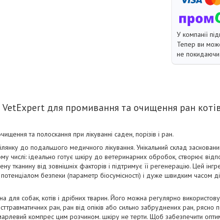
У компанії під
Тепер ви може
не покидаючи 
VetExpert для промивання та очищення ран котів
чищення та полоскання при лікуванні саден, порізів і ран.
ілянку до подальшого медичного лікування. Унікальний склад заснований 
тому числі: ідеально готує шкіру до ветеринарних обробок, створює ві
у тканину від зовнішніх факторів і підтримує її регенерацію. Цей інгре
потенціалом безпеки (параметр біосумісності) і дуже швидким часом ді
на для собак, котів і дрібних тварин. Його можна регулярно використовув
ттравматичних ран, ран від опіків або сильно забруднених ран, рясно
рлевий компрес цим розчином. шкіру не терти. Щоб забезпечити опт