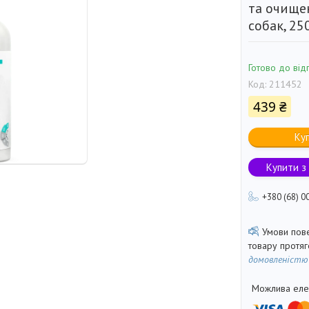
та очищен
собак, 25
Готово до від
Код:
211452
439 ₴
Ку
Купити з
+380 (68) 0
товару протя
домовленістю