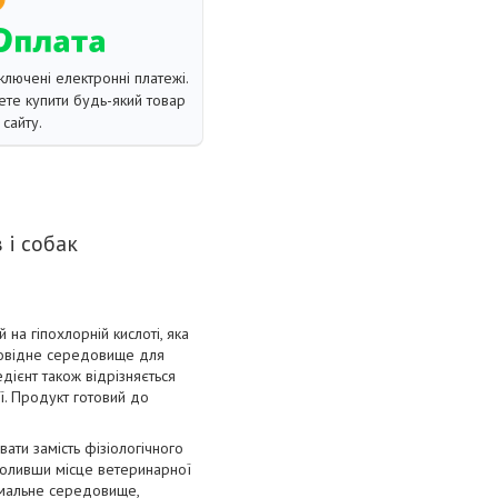
ключені електронні платежі.
те купити будь-який товар
сайту.
 і собак
на гіпохлорній кислоті, яка
дповідне середовище для
дієнт також відрізняється
ї. Продукт готовий до
ати замість фізіологічного
 поливши місце ветеринарної
имальне середовище,