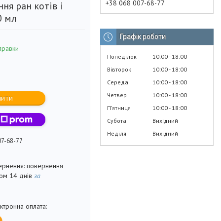
+38 068 007-68-77
ня ран котів і
0 мл
Графік роботи
правки
Понеділок
10:00
18:00
Вівторок
10:00
18:00
Середа
10:00
18:00
Четвер
10:00
18:00
пити
Пʼятниця
10:00
18:00
Субота
Вихідний
Неділя
Вихідний
07-68-77
повернення
гом 14 днів
за