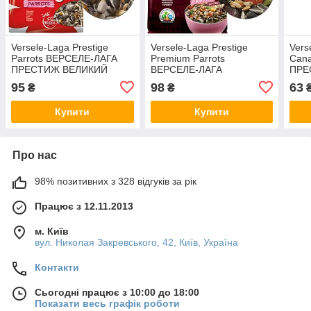
Versele-Laga Prestige
Versele-Laga Prestige
Vers
Parrots ВЕРСЕЛЕ-ЛАГА
Premium Parrots
Can
ПРЕСТИЖ ВЕЛИКИЙ
ВЕРСЕЛЕ-ЛАГА
ПРЕ
ПАПУГА зернова суміш,
ПРЕСТИЖ ПРЕМІУМ
зерн
95
98
63
₴
₴
корм для великих папуг на
ВЕЛИКИЙ ПАПУГА
кана
вагу 250 г
повнораціонний корм для
Купити
Купити
великих папуг на вагу
Про нас
98% позитивних з 328 відгуків за рік
Працює з 12.11.2013
м. Київ
вул. Николая Закревського, 42, Київ, Україна
Контакти
Сьогодні працює з 10:00 до 18:00
Показати весь графік роботи