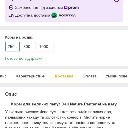
Замовлення під захистом
Доступна доставка
Корм на розвіс
250 г
500 г
1000 г
Готово до відправки
пис
Характеристики
Доставка
Оплата
Умови пове
Опис
Корм для великих папуг Deli Nature Pantanal на вагу
Унікальна високоякісна суміш для всіх видів великих ара,
пальмових какаду та золотистих конюрів. Містить чорне
насіння соняшнику, велике смугасте насіння соняшнику та
біле насіння соняшнику. Великий вибір горіхів (12%)