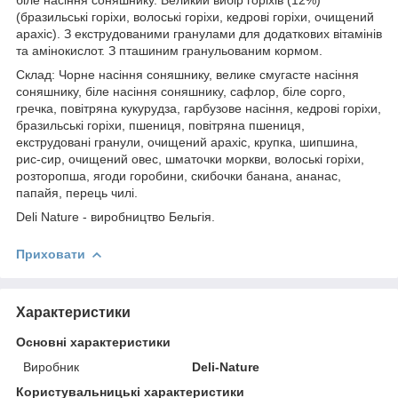
(бразильські горіхи, волоські горіхи, кедрові горіхи, очищений
арахіс). З екструдованими гранулами для додаткових вітамінів
та амінокислот. З пташиним гранульованим кормом.
Склад: Чорне насіння соняшнику, велике смугасте насіння
соняшнику, біле насіння соняшнику, сафлор, біле сорго,
гречка, повітряна кукурудза, гарбузове насіння, кедрові горіхи,
бразильські горіхи, пшениця, повітряна пшениця,
екструдовані гранули, очищений арахіс, крупка, шипшина,
рис-сир, очищений овес, шматочки моркви, волоські горіхи,
розторопша, ягоди горобини, скибочки банана, ананас,
папайя, перець чилі.
Deli Nature - виробництво Бельгія.
Приховати
Характеристики
Основні характеристики
Виробник
Deli-Nature
Користувальницькі характеристики