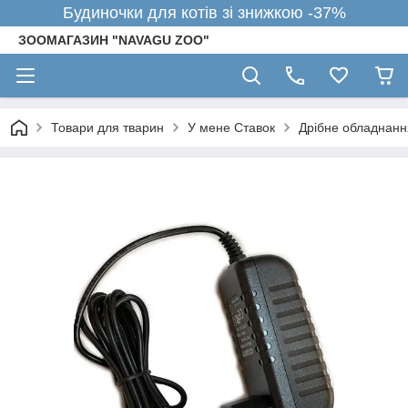
Будиночки для котів зі знижкою -37%
ЗООМАГАЗИН "NAVAGU ZOO"
Товари для тварин
У мене Ставок
Дрібне обладнанн