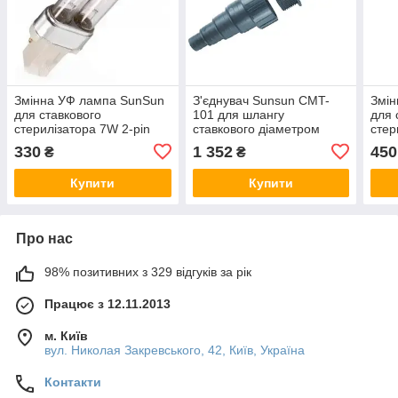
Змінна УФ лампа SunSun
З'єднувач Sunsun CMT-
Змін
для ставкового
101 для шлангу
для 
стерилізатора 7W 2-pin
ставкового діаметром
стер
19/25/32/38 мм
подв
330
1 352
450
₴
₴
Купити
Купити
Про нас
98% позитивних з 329 відгуків за рік
Працює з 12.11.2013
м. Київ
вул. Николая Закревського, 42, Київ, Україна
Контакти