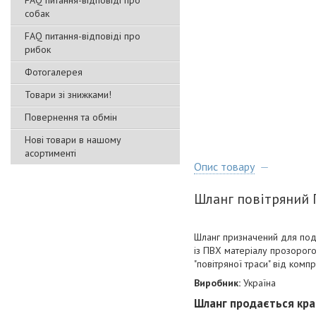
FAQ питання-відповіді про
собак
FAQ питання-відповіді про
рибок
Фотогалерея
Товари зі знижками!
Повернення та обмін
Нові товари в нашому
асортименті
Опис товару
Шланг повітряний П
Шланг призначений для пода
із ПВХ матеріалу прозорого
"повітряної траси" від ком
Виробник:
Україна
Шланг продається крат