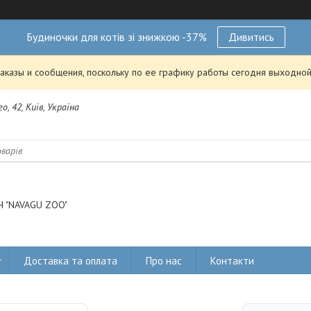
Будиночки для котів зі знижкою -37%
Дивитись
аказы и сообщения, поскольку по ее графику работы сегодня выходной
о, 42, Київ, Україна
 "NAVAGU ZOO"
Доставка та оплата
Про нас
Контакти