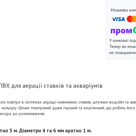
У компанії під
Тепер ви може
не покидаючи 
ВХ для аерації ставків та акваріумів
чі повітря в системах аерації невеликих ставків, штучних водойм та акв
 кольору. Шланг повітряний дуже гнучкий та еластичний, що робить йог
пресора до розпилювачів.
но 5 м. Діаметри 4 та 6 мм кратно 1 м.