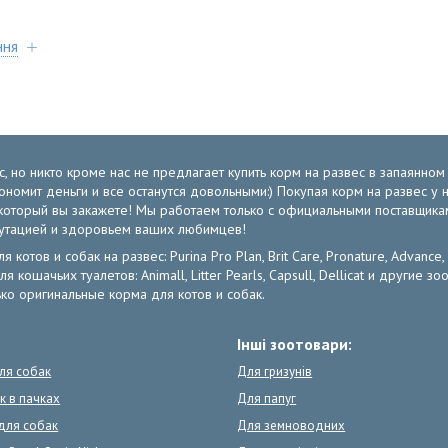
ння
, но никто кроме нас не предлагает купить корм на развес в запаянно
экономит деньги и все останутся довольными:) Покупая корм на развес 
от который вы закажете! Мы работаем только с официальными поставщик
путацией и здоровьем ваших любимцев!
отов и собак на развес: Purina Pro Plan, Brit Care, Pronature, Advance,
ля кошачьих туалетов: Animall, Litter Pearls, Capsull, Dellicat и други
ко оригинальные корма для котов и собак.
Інші зоотовари:
для собак
Для гризунів
к в пачках
Для папуг
для собак
Для земноводних