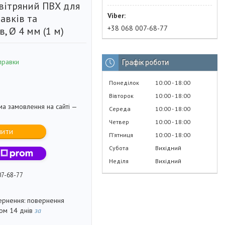
вітряний ПВХ для
тавків та
+38 068 007-68-77
в, Ø 4 мм (1 м)
правки
Графік роботи
Понеділок
10:00
18:00
Вівторок
10:00
18:00
ма замовлення на сайті —
Середа
10:00
18:00
Четвер
10:00
18:00
пити
Пʼятниця
10:00
18:00
Субота
Вихідний
Неділя
Вихідний
07-68-77
повернення
гом 14 днів
за