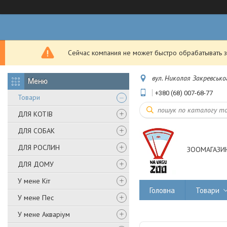
Сейчас компания не может быстро обрабатывать з
вул. Николая Закревськог
+380 (68) 007-68-77
Товари
ДЛЯ КОТІВ
ДЛЯ СОБАК
ДЛЯ РОСЛИН
ЗООМАГАЗИН
ДЛЯ ДОМУ
У мене Кіт
Головна
Товари
У мене Пес
У мене Акваріум