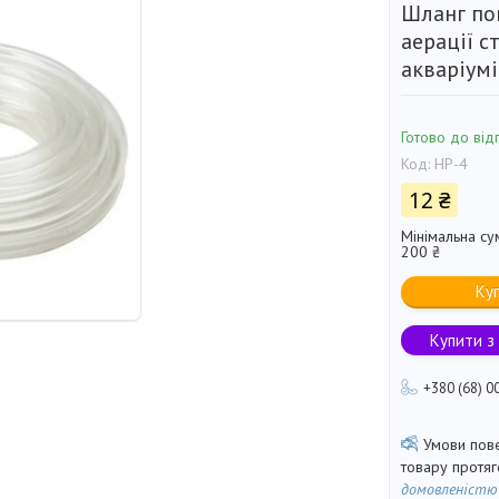
Шланг по
аерації с
акваріумі
Готово до від
Код:
HP-4
12 ₴
Мінімальна су
200 ₴
Ку
Купити з
+380 (68) 0
товару протя
домовленістю