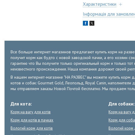
Характеристики
Інформація для замовле
Все больше интернет магазинов предлагают купить корм на развес
получит корм как будто с новой заводской пачки, а его хозяин с
гарантию что Вы получите только оригинальный корм и только т
неизвестного происхождения. Наша компания дорожит своей ре
В нашем интернет-магазине "НА РАЗВЕС" вы можете купить корм для к
котов и собак: Gourmet Gold, Леопольд, Royal Canin, наполнители д
мы отправляем заказы Новой Почтой бесплатно. Мы продаем толь
Для кота:
Для собаки:
Корм на вагу для котів
Корм на вагу 
Корм для котів в пачках
Корм для соба
Вологий корм для котів
Вологий корм 