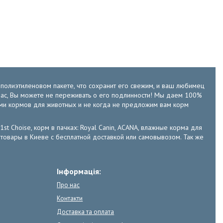
м полиэтиленовом пакете, что сохранит его свежим, и ваш любимец
у нас, Вы можете не переживать о его подлинности! Мы даем 100%
ами кормов для животных и не когда не предложим вам корм
 1st Choise, корм в пачках: Royal Canin, ACANA, влажные корма для
е зоотовары в Киеве с бесплатной доставкой или самовывозом. Так же
Інформація:
Про нас
Контакти
Доставка та оплата