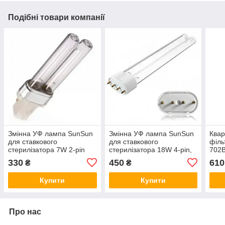
Подібні товари компанії
Змінна УФ лампа SunSun
Змінна УФ лампа SunSun
Квар
для ставкового
для ставкового
філь
стерилізатора 7W 2-pin
стерилізатора 18W 4-pin,
702B
подвійна трубка
330
450
610
₴
₴
Купити
Купити
Про нас