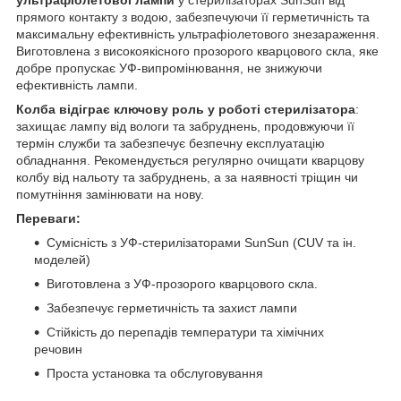
ультрафіолетової лампи
у стерилізаторах SunSun від
прямого контакту з водою, забезпечуючи її герметичність та
максимальну ефективність ультрафіолетового знезараження.
Виготовлена з високоякісного прозорого кварцового скла, яке
добре пропускає УФ-випромінювання, не знижуючи
ефективність лампи.
Колба відіграє ключову роль у роботі стерилізатора
:
захищає лампу від вологи та забруднень, продовжуючи її
термін служби та забезпечує безпечну експлуатацію
обладнання. Рекомендується регулярно очищати кварцову
колбу від нальоту та забруднень, а за наявності тріщин чи
помутніння замінювати на нову.
Переваги:
Сумісність з УФ-стерилізаторами SunSun (CUV та ін.
моделей)
Виготовлена з УФ-прозорого кварцового скла.
Забезпечує герметичність та захист лампи
Стійкість до перепадів температури та хімічних
речовин
Проста установка та обслуговування